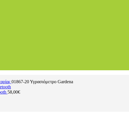
ταρίας
01867-20 Υγρασιόμετρο Gardena
ooth
58,00
€