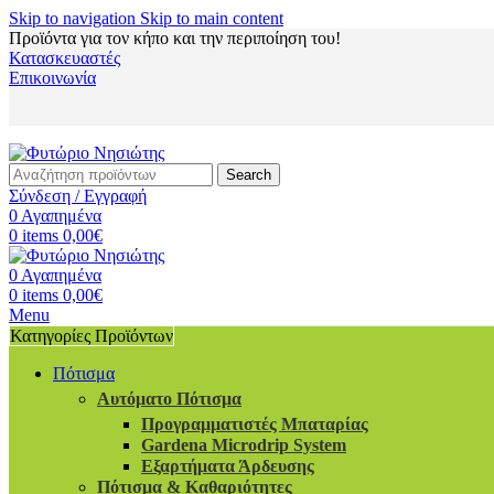
Skip to navigation
Skip to main content
Προϊόντα για τον κήπο και την περιποίηση του!
Κατασκευαστές
Επικοινωνία
Search
Σύνδεση / Εγγραφή
0
Αγαπημένα
0
items
0,00
€
0
Αγαπημένα
0
items
0,00
€
Menu
Κατηγορίες Προϊόντων
Πότισμα
Αυτόματο Πότισμα
Προγραμματιστές Μπαταρίας
Gardena Microdrip System
Εξαρτήματα Άρδευσης
Πότισμα & Καθαριότητες