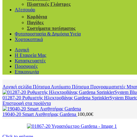
Πλαστικές Γλάστρες
Αξεσουάρ
Κορδόνια
Παγίδες
Συστήματα ποτίσματος
Φυτοπροστασία & Δημόσια Υγεία
Χορτοκοπτικά
Αρχική
Η Εταιρεία Μας
Κατασκευαστές
Προσφορές
Επικοινωνία
Αρχική σελίδα
Πότισμα
Αυτόματο Πότισμα
Προγραμματιστές Μπα
01287-20 Ρυθμιστής Ηλεκτροβάνας Gardena SprinklerSystem Bluet
Επιστροφή στα προϊόντα
19040-20 Smart Αισθητήρας Gardena
100,00
€
Click to enlarge