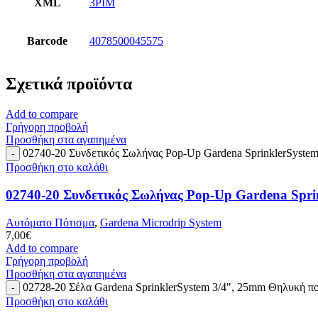
XML
3PIM
Barcode
4078500045575
Σχετικά προϊόντα
Add to compare
Γρήγορη προβολή
Προσθήκη στα αγαπημένα
02740-20 Συνδετικός Σωλήνας Pop-Up Gardena SprinklerSystem
Προσθήκη στο καλάθι
02740-20 Συνδετικός Σωλήνας Pop-Up Gardena Spri
Αυτόματο Πότισμα
,
Gardena Microdrip System
7,00
€
Add to compare
Γρήγορη προβολή
Προσθήκη στα αγαπημένα
02728-20 Σέλα Gardena SprinklerSystem 3/4", 25mm Θηλυκή π
Προσθήκη στο καλάθι