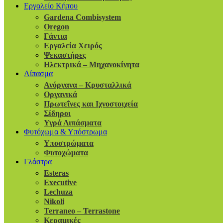
Εργαλείο Κήπου
Gardena Combisystem
Oregon
Γάντια
Εργαλεία Χειρός
Ψεκαστήρες
Ηλεκτρικά – Μηχανοκίνητα
Λίπασμα
Ανόργανα – Κρυσταλλικά
Οργανικά
Πρωτεΐνες και Ιχνοστοιχεία
Σίδηροι
Υγρά Λιπάσματα
Φυτόχωμα & Υπόστρωμα
Υποστρώματα
Φυτοχώματα
Γλάστρα
Esteras
Executive
Lechuza
Nikoli
Terraneo – Terrastone
Κεραμικές