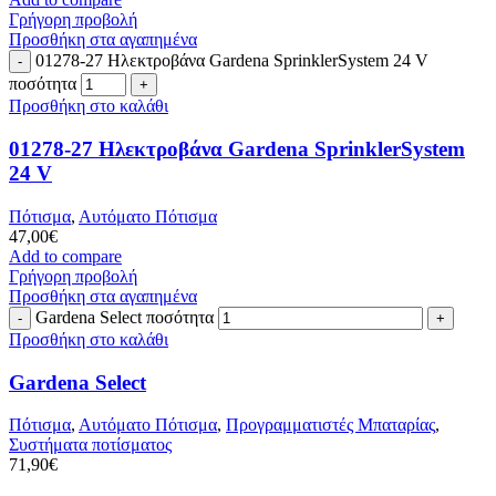
Γρήγορη προβολή
Προσθήκη στα αγαπημένα
01278-27 Ηλεκτροβάνα Gardena SprinklerSystem 24 V
ποσότητα
Προσθήκη στο καλάθι
01278-27 Ηλεκτροβάνα Gardena SprinklerSystem
24 V
Πότισμα
,
Αυτόματο Πότισμα
47,00
€
Add to compare
Γρήγορη προβολή
Προσθήκη στα αγαπημένα
Gardena Select ποσότητα
Προσθήκη στο καλάθι
Gardena Select
Πότισμα
,
Αυτόματο Πότισμα
,
Προγραμματιστές Μπαταρίας
,
Συστήματα ποτίσματος
71,90
€