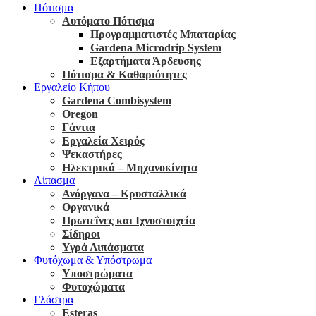
Πότισμα
Αυτόματο Πότισμα
Προγραμματιστές Μπαταρίας
Gardena Microdrip System
Εξαρτήματα Άρδευσης
Πότισμα & Καθαριότητες
Εργαλείο Κήπου
Gardena Combisystem
Oregon
Γάντια
Εργαλεία Χειρός
Ψεκαστήρες
Ηλεκτρικά – Μηχανοκίνητα
Λίπασμα
Ανόργανα – Κρυσταλλικά
Οργανικά
Πρωτεΐνες και Ιχνοστοιχεία
Σίδηροι
Υγρά Λιπάσματα
Φυτόχωμα & Υπόστρωμα
Υποστρώματα
Φυτοχώματα
Γλάστρα
Esteras