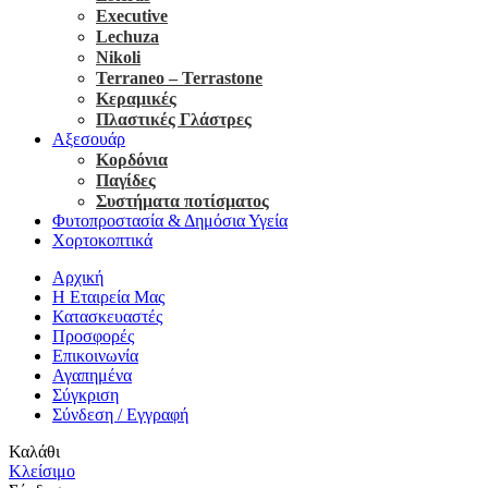
Executive
Lechuza
Nikoli
Terraneo – Terrastone
Κεραμικές
Πλαστικές Γλάστρες
Αξεσουάρ
Κορδόνια
Παγίδες
Συστήματα ποτίσματος
Φυτοπροστασία & Δημόσια Υγεία
Χορτοκοπτικά
Αρχική
Η Εταιρεία Μας
Κατασκευαστές
Προσφορές
Επικοινωνία
Αγαπημένα
Σύγκριση
Σύνδεση / Εγγραφή
Καλάθι
Κλείσιμο