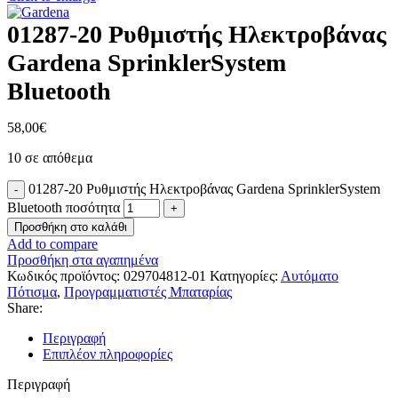
01287-20 Ρυθμιστής Ηλεκτροβάνας
Gardena SprinklerSystem
Bluetooth
58,00
€
10 σε απόθεμα
01287-20 Ρυθμιστής Ηλεκτροβάνας Gardena SprinklerSystem
Bluetooth ποσότητα
Προσθήκη στο καλάθι
Add to compare
Προσθήκη στα αγαπημένα
Κωδικός προϊόντος:
029704812-01
Κατηγορίες:
Αυτόματο
Πότισμα
,
Προγραμματιστές Μπαταρίας
Share:
Περιγραφή
Επιπλέον πληροφορίες
Περιγραφή