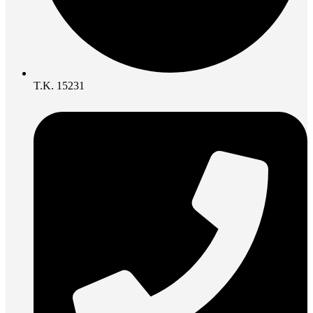
Τ.Κ. 15231