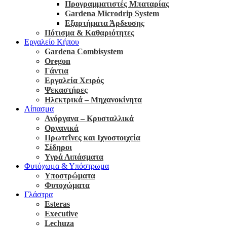
Προγραμματιστές Μπαταρίας
Gardena Microdrip System
Εξαρτήματα Άρδευσης
Πότισμα & Καθαριότητες
Εργαλείο Κήπου
Gardena Combisystem
Oregon
Γάντια
Εργαλεία Χειρός
Ψεκαστήρες
Ηλεκτρικά – Μηχανοκίνητα
Λίπασμα
Ανόργανα – Κρυσταλλικά
Οργανικά
Πρωτεΐνες και Ιχνοστοιχεία
Σίδηροι
Υγρά Λιπάσματα
Φυτόχωμα & Υπόστρωμα
Υποστρώματα
Φυτοχώματα
Γλάστρα
Esteras
Executive
Lechuza