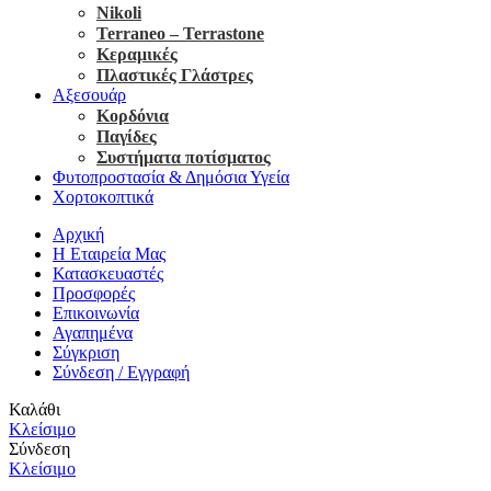
Nikoli
Terraneo – Terrastone
Κεραμικές
Πλαστικές Γλάστρες
Αξεσουάρ
Κορδόνια
Παγίδες
Συστήματα ποτίσματος
Φυτοπροστασία & Δημόσια Υγεία
Χορτοκοπτικά
Αρχική
Η Εταιρεία Μας
Κατασκευαστές
Προσφορές
Επικοινωνία
Αγαπημένα
Σύγκριση
Σύνδεση / Εγγραφή
Καλάθι
Κλείσιμο
Σύνδεση
Κλείσιμο