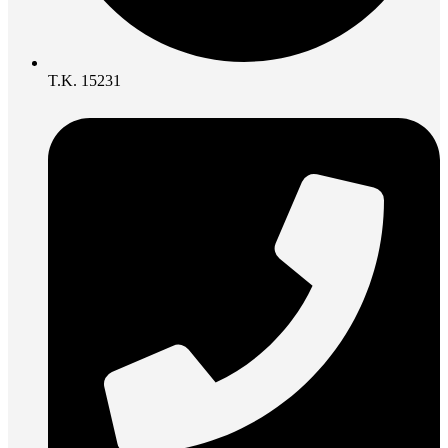
Τ.Κ. 15231