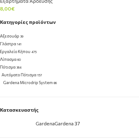
Εξαρτήματα Άρδευσης
8,00
€
Κατηγορίες προϊόντων
Αξεσουάρ
39
Γλάστρα
141
Εργαλείο Κήπου
475
Λίπασμα
60
Πότισμα
364
Αυτόματο Πότισμα
157
Gardena Microdrip System
86
Εξαρτήματα Άρδευσης
37
Προγραμματιστές Μπαταρίας
23
Λάστιχα & Καρούλια
36
Κατασκευαστής
Πότισμα & Καθαριότητες
180
Σπόρος & Βολβός
97
Gardena
Gardena
37
Φυτοπροστασία & Δημόσια Υγεία
34
Φυτόχωμα & Υπόστρωμα
26