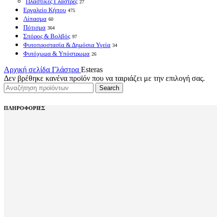
Πλαστικές Γλάστρες
27
Εργαλείο Κήπου
475
Λίπασμα
60
Πότισμα
364
Σπόρος & Βολβός
97
Φυτοπροστασία & Δημόσια Υγεία
34
Φυτόχωμα & Υπόστρωμα
26
Αρχική σελίδα
Γλάστρα
Esteras
Δεν βρέθηκε κανένα προϊόν που να ταιριάζει με την επιλογή σας.
Search
ΠΛΗΡΟΦΟΡΙΕΣ