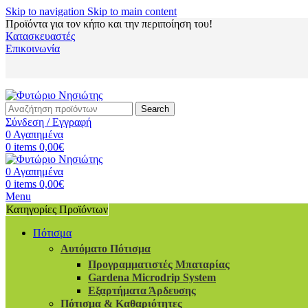
Skip to navigation
Skip to main content
Προϊόντα για τον κήπο και την περιποίηση του!
Κατασκευαστές
Επικοινωνία
Search
Σύνδεση / Εγγραφή
0
Αγαπημένα
0
items
0,00
€
0
Αγαπημένα
0
items
0,00
€
Menu
Κατηγορίες Προϊόντων
Πότισμα
Αυτόματο Πότισμα
Προγραμματιστές Μπαταρίας
Gardena Microdrip System
Εξαρτήματα Άρδευσης
Πότισμα & Καθαριότητες