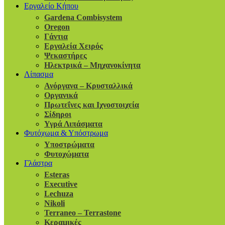
Εργαλείο Κήπου
Gardena Combisystem
Oregon
Γάντια
Εργαλεία Χειρός
Ψεκαστήρες
Ηλεκτρικά – Μηχανοκίνητα
Λίπασμα
Ανόργανα – Κρυσταλλικά
Οργανικά
Πρωτεΐνες και Ιχνοστοιχεία
Σίδηροι
Υγρά Λιπάσματα
Φυτόχωμα & Υπόστρωμα
Υποστρώματα
Φυτοχώματα
Γλάστρα
Esteras
Executive
Lechuza
Nikoli
Terraneo – Terrastone
Κεραμικές