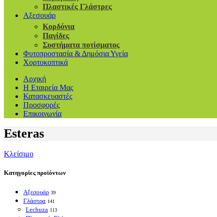
Πλαστικές Γλάστρες
Αξεσουάρ
Κορδόνια
Παγίδες
Συστήματα ποτίσματος
Φυτοπροστασία & Δημόσια Υγεία
Χορτοκοπτικά
Αρχική
Η Εταιρεία Μας
Κατασκευαστές
Προσφορές
Επικοινωνία
Esteras
Κλείσιμο
Κατηγορίες προϊόντων
Αξεσουάρ
39
Γλάστρα
141
Lechuza
113