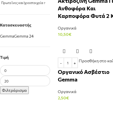
Ακτιβοζίνη Gemma Γ
Πρωτεΐνες και Ιχνοστοιχεία
7
Ανθοφόρα Και
Σίδηροι
3
Καρποφόρα Φυτά 2 
Υγρά Λιπάσματα
10
Πότισμα
364
Κατασκευαστής
Οργανικά
Σπόρος & Βολβός
97
10,50
€
Φυτοπροστασία & Δημόσια
Gemma
Gemma
24
Υγεία
34
Φυτόχωμα & Υπόστρωμα
26
Τιμή
Προσθήκη στο κα
Οργανικό Ασβέστιο
Gemma
Φιλτράρισμα
Οργανικά
2,50
€