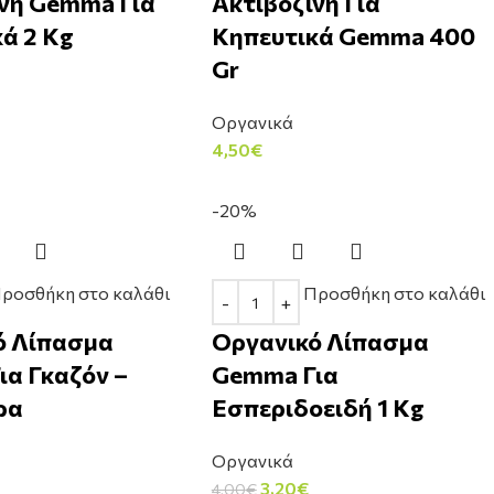
νη Gemma Για
Ακτιβοζίνη Για
ά 2 Kg
Κηπευτικά Gemma 400
Gr
Οργανικά
4,50
€
-20%
ροσθήκη στο καλάθι
Προσθήκη στο καλάθι
ό Λίπασμα
Οργανικό Λίπασμα
α Γκαζόν –
Gemma Για
ρα
Εσπεριδοειδή 1 Kg
Οργανικά
3,20
€
4,00
€