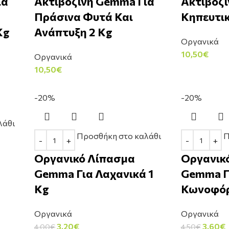
ια
Ακτιβοζίνη Gemma Για
Ακτιβοζί
Πράσινα Φυτά Και
Κηπευτικ
Kg
Ανάπτυξη 2 Kg
Οργανικά
10,50
€
Οργανικά
10,50
€
-20%
-20%
λάθι
Προσθήκη στο καλάθι
Π
Οργανικό Λίπασμα
Οργανικ
Gemma Για Λαχανικά 1
Gemma Γι
Kg
Κωνοφό
Οργανικά
Οργανικά
3,20
€
3,60
€
4,00
€
4,50
€