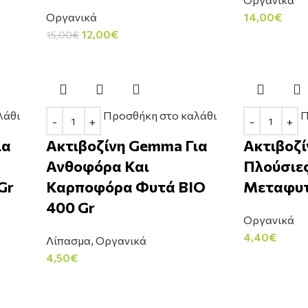
Οργανικά
14,00
€
12,00
€
15,00
€
λάθι
Προσθήκη στο καλάθι
Π
ια
Ακτιβοζίνη Gemma Για
Ακτιβοζί
Ανθοφόρα Και
Πλούσιες
Gr
Καρποφόρα Φυτά ΒΙΟ
Μεταφυτ
400 Gr
Οργανικά
4,40
€
Λίπασμα
,
Οργανικά
4,50
€