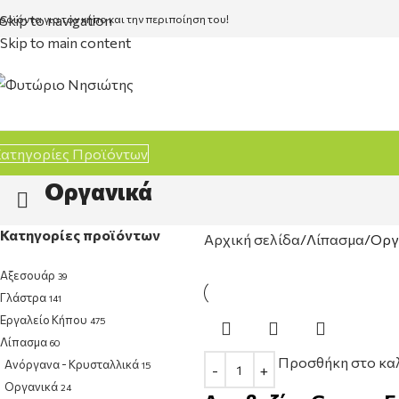
Skip to navigation
ροϊόντα για τον κήπο και την περιποίηση του!
Skip to main content
ατηγορίες Προϊόντων
Οργανικά
Κατηγορίες προϊόντων
Αρχική σελίδα
Λίπασμα
Οργ
Αξεσουάρ
39
Γλάστρα
141
Εργαλείο Κήπου
475
Λίπασμα
60
Προσθήκη στο κα
Ανόργανα - Κρυσταλλικά
15
Οργανικά
24