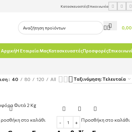
Κατασκευαστές
Επικοινωνία
0,00
Αρχική
Η Εταιρεία Μας
Κατασκευαστές
Προσφορές
Επικοινων
νιση
40
80
120
All
ροσθήκη στο καλάθι
Προσθήκη στο καλάθι