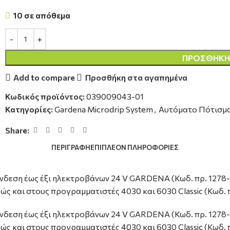
10 σε απόθεμα
ΠΡΟΣΘΉΚΗ 
Add to compare
Προσθήκη στα αγαπημένα
Κωδικός προϊόντος:
039009043-01
Κατηγορίες:
Gardena Microdrip System
,
Αυτόματο Πότισμ
Share:
ΠΕΡΙΓΡΑΦΉ
ΕΠΙΠΛΈΟΝ ΠΛΗΡΟΦΟΡΊΕΣ
νδεση έως έξι ηλεκτροβάνων 24 V GARDENA (Κωδ. πρ. 1278-
ώς και στους προγραμματιστές 4030 και 6030 Classic (Κωδ. π
νδεση έως έξι ηλεκτροβάνων 24 V GARDENA (Κωδ. πρ. 1278-
ώς και στους προγραμματιστές 4030 και 6030 Classic (Κωδ. π