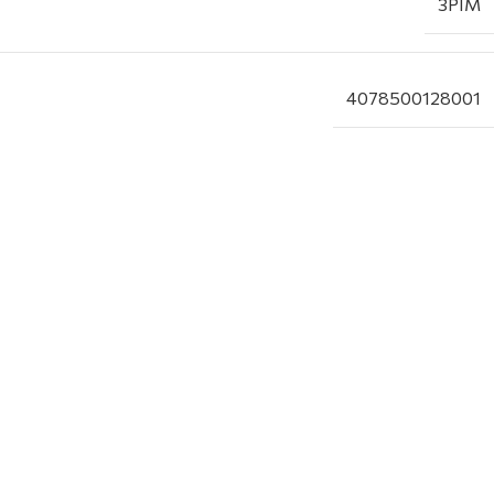
3PIM
4078500128001