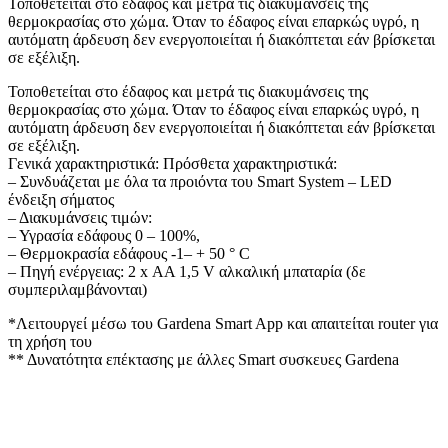
Τοποθετείται στο έδαφος και μετρά τις διακυμάνσεις της
θερμοκρασίας στο χώμα. Όταν το έδαφος είναι επαρκώς υγρό, η
αυτόματη άρδευση δεν ενεργοποιείται ή διακόπτεται εάν βρίσκεται
σε εξέλιξη.
Τοποθετείται στο έδαφος και μετρά τις διακυμάνσεις της
θερμοκρασίας στο χώμα. Όταν το έδαφος είναι επαρκώς υγρό, η
αυτόματη άρδευση δεν ενεργοποιείται ή διακόπτεται εάν βρίσκεται
σε εξέλιξη.
Γενικά χαρακτηριστικά: Πρόσθετα χαρακτηριστικά:
– Συνδυάζεται με όλα τα προιόντα του Smart System – LED
ένδειξη σήματος
– Διακυμάνσεις τιμών:
– Υγρασία εδάφους 0 – 100%,
– Θερμοκρασία εδάφους -1– + 50 ° C
– Πηγή ενέργειας: 2 x ΑΑ 1,5 V αλκαλική μπαταρία (δε
συμπεριλαμβάνονται)
*Λειτουργεί μέσω του Gardena Smart App και απαιτείται router για
τη χρήση του
** Δυνατότητα επέκτασης με άλλες Smart συσκευες Gardena