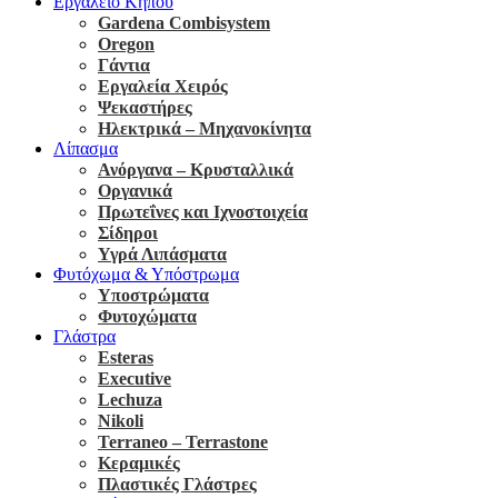
Εργαλείο Κήπου
Gardena Combisystem
Oregon
Γάντια
Εργαλεία Χειρός
Ψεκαστήρες
Ηλεκτρικά – Μηχανοκίνητα
Λίπασμα
Ανόργανα – Κρυσταλλικά
Οργανικά
Πρωτεΐνες και Ιχνοστοιχεία
Σίδηροι
Υγρά Λιπάσματα
Φυτόχωμα & Υπόστρωμα
Υποστρώματα
Φυτοχώματα
Γλάστρα
Esteras
Executive
Lechuza
Nikoli
Terraneo – Terrastone
Κεραμικές
Πλαστικές Γλάστρες