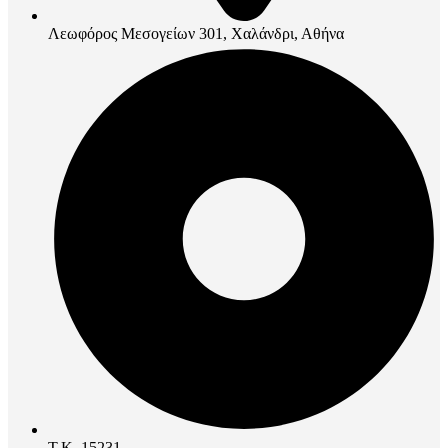
Λεωφόρος Μεσογείων 301, Χαλάνδρι, Αθήνα
Τ.Κ. 15231