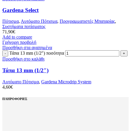
Gardena Select
Πότισμα
,
Αυτόματο Πότισμα
,
Προγραμματιστές Μπαταρίας
,
Συστήματα ποτίσματος
71,90
€
Add to compare
Γρήγορη προβολή
Προσθήκη στα αγαπημένα
Τάπα 13 mm (1/2") ποσότητα
Προσθήκη στο καλάθι
Τάπα 13 mm (1/2″)
Αυτόματο Πότισμα
,
Gardena Microdrip System
4,60
€
ΠΛΗΡΟΦΟΡΙΕΣ