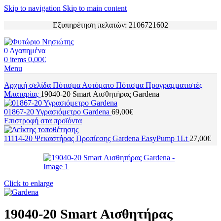
Skip to navigation
Skip to main content
Εξυπηρέτηση πελατών: 2106721602
0
Αγαπημένα
0
items
0,00
€
Menu
Αρχική σελίδα
Πότισμα
Αυτόματο Πότισμα
Προγραμματιστές
Μπαταρίας
19040-20 Smart Αισθητήρας Gardena
01867-20 Υγρασιόμετρο Gardena
69,00
€
Επιστροφή στα προϊόντα
11114-20 Ψεκαστήρας Προπίεσης Gardena EasyPump 1Lt
27,00
€
Click to enlarge
19040-20 Smart Αισθητήρας