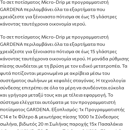
Το σετ ποτίσματος Micro-Drip με προγραμματιστή
GARDENA περιλαμβάνει όλα τα εξαρτήματα που
χρειάζεστε για ξένοιαστο πότισμα σε έως 15 γλάστρες
κάνοντας ταυτόχρονα οικονομία νερού.
Το σετ ποτίσματος Micro-Drip με προγραμματιστή
GARDENA περιλαμβάνει όλα τα εξαρτήματα που
χρειάζεστε για ξένοιαστο πότισμα σε έως 15 γλάστρες
κάνοντας ταυτόχρονα οικονομία νερού. Η μονάδα ρύθμισης
πίεσης συνδέεται με τη βρύση με τον ειδικό μετατροπέα. Τα
φυτά ποτίζονται μεμονωμένα με ακρίβεια μέσω του
συστήματος σωλήνων με κεφαλές σταγόνας. Η τεχνολογία
σύνδεσης επιτρέπει σε όλα τα μέρη να συνδέονται εύκολα
και γρήγορα μεταξύ τους και με τέλεια εφαρμογή. Το
σύστημα ελέγχεται αυτόματα με τον προγραμματιστή
ποτίσματος GARDENA. Εξοπλισμός: 1x Προγραμματιστής
C14 e 1x Φίλτρο & μειωτήρας πίεσης 1000 1x Σύνδεσμος
σωλήνα, βιδωτός 20 m Σωλήνας παροχής 15x Πασαλάκια