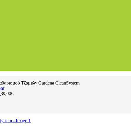
αθαρισμού Τζαμιών Gardena CleanSystem
m
39,00
€