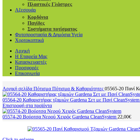
Πλαστικές Γλάστρες
Αξεσουάρ
Κορδόνια
Παγίδες
Συστήματα ποτίσματος
Φυτοπροστασία & Δημόσια Υγεία
Χορτοκοπτικά
Αρχική
Η Εταιρεία Μας
Κατασκευαστές
Προσφορές
Επικοινωνία
Αρχική σελίδα
Πότισμα
Πότισμα & Καθαριότητες
05565-20 Πανί Κ
05564-20 Καθαριστήρας τζαμιών Gardena Σετ με Πανί CleanSyste
Επιστροφή στα προϊόντα
05574-20 Βούρτσα Νερού Χειρός Gardena CleanSystem
22,00
€
Click to enlarge