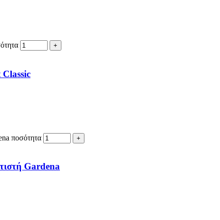
σότητα
Classic
ena ποσότητα
ατιστή Gardena