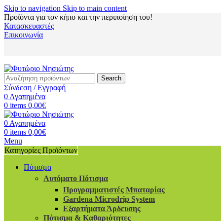
Skip to navigation
Skip to main content
Προϊόντα για τον κήπο και την περιποίηση του!
Κατασκευαστές
Επικοινωνία
Search
Σύνδεση / Εγγραφή
0
Αγαπημένα
0
items
0,00
€
0
Αγαπημένα
0
items
0,00
€
Menu
Κατηγορίες Προϊόντων
Πότισμα
Αυτόματο Πότισμα
Προγραμματιστές Μπαταρίας
Gardena Microdrip System
Εξαρτήματα Άρδευσης
Πότισμα & Καθαριότητες