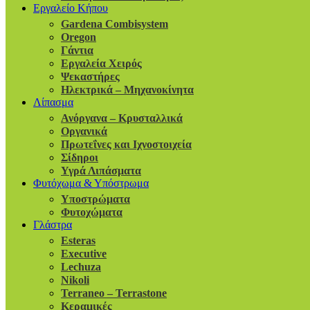
Εργαλείο Κήπου
Gardena Combisystem
Oregon
Γάντια
Εργαλεία Χειρός
Ψεκαστήρες
Ηλεκτρικά – Μηχανοκίνητα
Λίπασμα
Ανόργανα – Κρυσταλλικά
Οργανικά
Πρωτεΐνες και Ιχνοστοιχεία
Σίδηροι
Υγρά Λιπάσματα
Φυτόχωμα & Υπόστρωμα
Υποστρώματα
Φυτοχώματα
Γλάστρα
Esteras
Executive
Lechuza
Nikoli
Terraneo – Terrastone
Κεραμικές