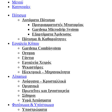
Μενού
Κατηγορίες
Πότισμα
Αυτόματο Πότισμα
Προγραμματιστές Μπαταρίας
Gardena Microdrip System
Εξαρτήματα Άρδευσης
Πότισμα & Καθαριότητες
Εργαλείο Κήπου
Gardena Combisystem
Oregon
Γάντια
Εργαλεία Χειρός
Ψεκαστήρες
Ηλεκτρικά – Μηχανοκίνητα
Λίπασμα
Ανόργανα – Κρυσταλλικά
Οργανικά
Πρωτεΐνες και Ιχνοστοιχεία
Σίδηροι
Υγρά Λιπάσματα
Φυτόχωμα & Υπόστρωμα
Υποστρώματα