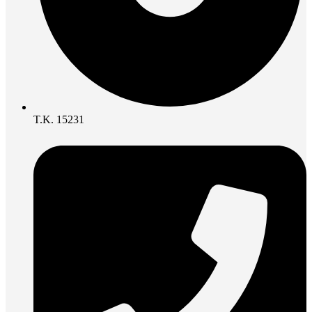
Τ.Κ. 15231