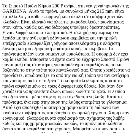
Το Σπαστό Πριόνι Κήπου 200 P ανήκει στη νέα γενιά πριονιών της
GARDENA. Αυτό το πριόνι, με συνολικό μήκος 215 mm, είναι
κατάλληλο για κάθε εφαρμογή και εύκολο στο κόψιμο χοντρών
κλαδιών. Είναι ιδανικό για όλες τις μικροδουλειές πριονίσματος
στον κήπο, καθώς και για διάφορες υπαίθριες δραστηριότητες.
Είναι ελαφρύ και αποτελεσματικό. Η σκληρή επιχρωμιωμένη
λεπίδα με την ανθεκτική οδόντωση ακριβείας και την τριπλή
επεξεργασία εξασφαλίζει γρήγορα αποτελέσματα με ελάχιστη
δύναμη και μια εξαιρετική ποιότητα κοπής με ακρίβεια. Το
πριόνισμα πλέον είναι σημαντικά ευκολότερο. Η σκουριά δεν έχει
καμία ελπίδα. Μπορείτε να έχετε αυτό το εύχρηστο Σπαστό Πριόνι
πάντα μαζί σας στον κήπο, για παράδειγμα ασφαλίζοντάς το και
βάζοντάς το στην τσέπη του παντελονιού σας. Όποτε χρειάζεστε να
πριονίσετε, απλά ανοίξτε το από την ειδική τρύπα για τον αντίχειρα
και χρησιμοποιείστε το ξανά. Το κουμπί κλειδώματος κρατά το
πριόνι ασφαλισμένο σε τρεις διαφορετικές θέσεις. Και όταν δεν
χρειάζεται να πριονίσετε άλλο, απλώς κλείστε το ξανά. Η λεπίδα
θα εξαφανιστεί μέσα στην όμορφα σχεδιασμένη λαβή. Κατά το
πριόνισμα, ένα stop στην άκρη της λαβής αποτρέπει το γλίστρημα.
Αυτό έχει αποδειχθεί ιδιαίτερα χρήσιμο κατά τη διάρκεια των
κινήσεων τραβήγματος και βοηθά στην ομαλή εργασία. Χάρη στον
εργονομικό, ελαφρώς κυρτό σχεδιασμό του σχήματος της λαβής,
καθώς και της χρήσης μαλακών υλικών, το πριόνι αυτό κάθεται
άνετα και με ασφάλεια στο χέρι σας. Μπορείτε να πριονίσετε είτε