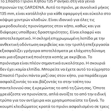
Το Σπαστό Πριόνι Κήπου 135 P ανήκει στη νέα γενιά
πριονιών της GARDENA. Αυτό το πριόνι, με συνολικό μήκος
135 mm, είναι κατάλληλο για κάθε εφαρμογή και εύκολο στο
κόψιμο χοντρών κλαδιών. Είναι ιδανικό για όλες τις
μικροδουλειές πριονίσματος στον κήπο, καθώς και για
διάφορες υπαίθριες δραστηριότητες. Είναι ελαφρύ και
αποτελεσματικό. Η σκληρή επιχρωμιωμένη λεπίδα με την
ανθεκτική οδόντωση ακριβείας και την τριπλή επεξεργασία
εξασφαλίζει γρήγορα αποτελέσματα με ελάχιστη δύναμη
και μια εξαιρετική ποιότητα κοπής με ακρίβεια. Το
πριόνισμα είναι πλέον σημαντικά ευκολότερο. Η σκουριά
δεν έχει καμία ελπίδα. Μπορείτε να έχετε αυτό το εύχρηστο
Σπαστό Πριόνι πάντα μαζί σας στον κήπο, για παράδειγμα
ασφαλίζοντάς το και βάζοντάς το στην τσέπη του
παντελονιού σας ή κρεμώντας το από τη ζώνη σας. Όποτε
χρειάζεστε να πριονίσετε, απλά ανοίξτε το από την ειδική
τρύπα για τον αντίχειρα και χρησιμοποιείστε το ξανά. Το
κουμπί κλειδώματος κρατά το πριόνι ασφαλισμένο σε τρεις