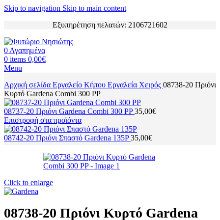
Skip to navigation
Skip to main content
Εξυπηρέτηση πελατών: 2106721602
0
Αγαπημένα
0
items
0,00
€
Menu
Αρχική σελίδα
Εργαλείο Κήπου
Εργαλεία Χειρός
08738-20 Πριόνι
Κυρτό Gardena Combi 300 PP
08737-20 Πριόνι Gardena Combi 300 PP
35,00
€
Επιστροφή στα προϊόντα
08742-20 Πριόνι Σπαστό Gardena 135P
35,00
€
Click to enlarge
08738-20 Πριόνι Κυρτό Gardena