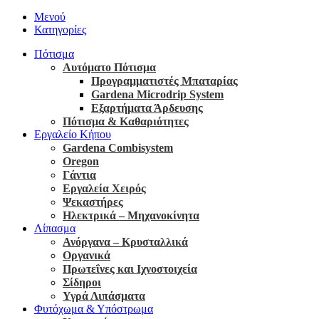
Μενού
Κατηγορίες
Πότισμα
Αυτόματο Πότισμα
Προγραμματιστές Μπαταρίας
Gardena Microdrip System
Εξαρτήματα Άρδευσης
Πότισμα & Καθαριότητες
Εργαλείο Κήπου
Gardena Combisystem
Oregon
Γάντια
Εργαλεία Χειρός
Ψεκαστήρες
Ηλεκτρικά – Μηχανοκίνητα
Λίπασμα
Ανόργανα – Κρυσταλλικά
Οργανικά
Πρωτεΐνες και Ιχνοστοιχεία
Σίδηροι
Υγρά Λιπάσματα
Φυτόχωμα & Υπόστρωμα