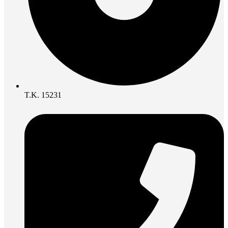
Τ.Κ. 15231