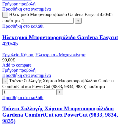
Γρήγορη προβολή
Προσθήκη στα αγαπημένα
Ηλεκτρικό Μπορντουροψάλιδο Gardena Easycut 420/45
ποσότητα
Προσθήκη στο καλάθι
Ηλεκτρικό Μπορντουροψάλιδο Gardena Easycut
420/45
Εργαλείο Κήπου
,
Ηλεκτρικά - Μηχανοκίνητα
90,00
€
Add to compare
Γρήγορη προβολή
Προσθήκη στα αγαπημένα
Τσάντα Συλλογής Χόρτου Μπορντουροψάλιδου Gardena
ComfortCut και PowerCut (9833, 9834, 9835) ποσότητα
Προσθήκη στο καλάθι
Τσάντα Συλλογής Χόρτου Μπορντουροψάλιδου
Gardena ComfortCut και PowerCut (9833, 9834,
9835)