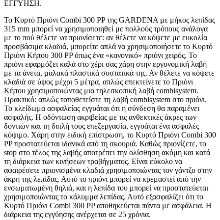
ΕΓΓΥΗΣΗ.
Το Κυρτό Πριόνι Combi 300 PP της GARDENA με μήκος λεπίδας
315 mm μπορεί να χρησιμοποιηθεί με πολλούς τρόπους ανάλογα
με το πού θέλετε να πριονίσετε: αν θέλετε να κόψετε με ευκολία
προσβάσιμα κλαδιά, μπορείτε απλά να χρησιμοποιήσετε το Κυρτό
Πριόνι Κήπου 300 PP όπως ένα «κανονικό» πριόνι χειρός. Το
πριόνι εφαρμόζει καλά στο χέρι σας χάρη στην εργονομική λαβή
με τα άνετα, μαλακά πλαστικά συστατικά της. Αν θέλετε να κόψετε
κλαδιά σε ύψος μέχρι 5 μέτρα, απλώς επεκτείνετε το Πριόνι
Κήπου χρησιμοποιώντας μια τηλεσκοπική λαβή combisystem.
Πρακτικό: απλώς τοποθετείστε τη λαβή combisystem στο πριόνι.
Το κλείδωμα ασφαλείας εγγυάται ότι η σύνδεση θα παραμένει
ασφαλής. Η οδόντωση ακριβείας με τις ανθεκτικές άκρες των
δοντιών και τη διπλή τους επεξεργασία, εγγυάται ένα ασφαλές
κόψιμο. Χάρη στην ειδική επίστρωση, το Κυρτό Πριόνι Combi 300
PP προστατεύεται ιδανικά από τη σκουριά. Καθώς πριονίζετε, το
stop στο τέλος της λαβής αποτρέπει την ολίσθηση ακόμη και κατά
τη διάρκεια των κινήσεων τραβήγματος. Είναι εύκολο να
αφαιρέσετε πριονισμένα κλαδιά χρησιμοποιώντας τον γάντζο στην
άκρη της λεπίδας. Αυτό το πριόνι μπορεί να κρεμαστεί από την
ενσωματωμένη θηλιά, και η λεπίδα του μπορεί να προστατεύεται
χρησιμοποιώντας το κάλυμμα λεπίδας. Αυτό εξασφαλίζει ότι το
Κυρτό Πριόνι Combi 300 PP αποθηκεύεται πάντα με ασφάλεια. Η
διάρκεια της εγγύησης ανέρχεται σε 25 χρόνια.