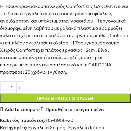
Η Τσουγκρανόσκουπα Χειρός Comfort της GARDENA είναι
το ιδανικό εργαλείο για το τσουγκράνισμα φύλλων,
αγριόχορτων και υπολειμμάτων γρασιδιού. Η εργονομικά
διαμορφωμένη λαβή του με μαλακά πλαστικά εφαρμόζει
καλά στο χέρι και διευκολύνει την εργασία, καθώς διαθέτει
κι επιπλέον αντολισθητικό stop. Η Τσουγκρανόσκουπα
Χειρός Comfort έχει πλάτος εργασίας 12cm . Είναι
κατασκευασμένη από ατσάλι υψηλής ποιότητας
επιστρωμένο από ντουροπλαστικό και η GARDENA
προσφέρει 25 χρόνια εγγύηση.
ΠΡΟΣΘΉΚΗ ΣΤΟ ΚΑΛΆΘΙ
Add to compare
Προσθήκη στα αγαπημένα
Κωδικός προϊόντος:
05-8956-20
Κατηγορίες:
Εργαλεία Χειρός
,
Εργαλείο Κήπου