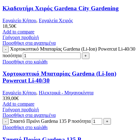
Κλαδευτήρι Χειρός Gardena City Gardening
Εργαλείο Κήπου
,
Εργαλεία Χειρός
18,50
€
Add to compare
Γρήγορη προβολή
Προσθήκη στα αγαπημένα
Χορτοκοπτικό Μπαταρίας Gardena (Li-Ion) Powercut Li-40/30
ποσότητα
Προσθήκη στο καλάθι
Χορτοκοπτικό Μπαταρίας Gardena (Li-Ion)
Powercut Li-40/30
Εργαλείο Κήπου
,
Ηλεκτρικά - Μηχανοκίνητα
339,00
€
Add to compare
Γρήγορη προβολή
Προσθήκη στα αγαπημένα
Σπαστό Πριόνι Gardena 135 P ποσότητα
Προσθήκη στο καλάθι
Σπαστό Πριόνι Gardena 135 P