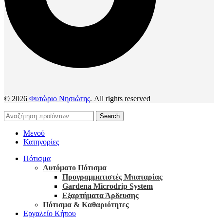
© 2026
Φυτώριο Νησιώτης
. All rights reserved
Search
Μενού
Κατηγορίες
Πότισμα
Αυτόματο Πότισμα
Προγραμματιστές Μπαταρίας
Gardena Microdrip System
Εξαρτήματα Άρδευσης
Πότισμα & Καθαριότητες
Εργαλείο Κήπου