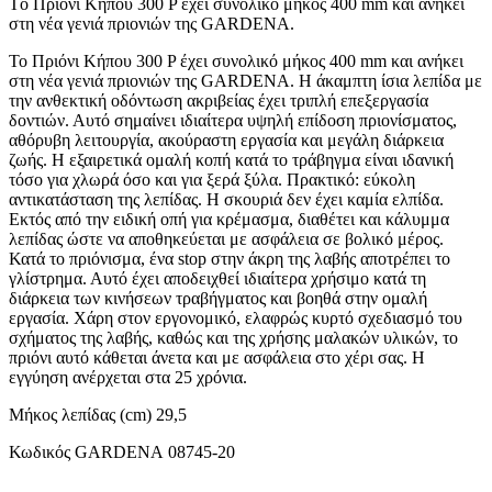
Tο Πριόνι Κήπου 300 P έχει συνολικό μήκος 400 mm και ανήκει
στη νέα γενιά πριονιών της GARDENA.
Το Πριόνι Κήπου 300 P έχει συνολικό μήκος 400 mm και ανήκει
στη νέα γενιά πριονιών της GARDENA. Η άκαμπτη ίσια λεπίδα με
την ανθεκτική οδόντωση ακριβείας έχει τριπλή επεξεργασία
δοντιών. Αυτό σημαίνει ιδιαίτερα υψηλή επίδοση πριονίσματος,
αθόρυβη λειτουργία, ακούραστη εργασία και μεγάλη διάρκεια
ζωής. Η εξαιρετικά ομαλή κοπή κατά το τράβηγμα είναι ιδανική
τόσο για χλωρά όσο και για ξερά ξύλα. Πρακτικό: εύκολη
αντικατάσταση της λεπίδας. Η σκουριά δεν έχει καμία ελπίδα.
Εκτός από την ειδική οπή για κρέμασμα, διαθέτει και κάλυμμα
λεπίδας ώστε να αποθηκεύεται με ασφάλεια σε βολικό μέρος.
Κατά το πριόνισμα, ένα stop στην άκρη της λαβής αποτρέπει το
γλίστρημα. Αυτό έχει αποδειχθεί ιδιαίτερα χρήσιμο κατά τη
διάρκεια των κινήσεων τραβήγματος και βοηθά στην ομαλή
εργασία. Χάρη στον εργονομικό, ελαφρώς κυρτό σχεδιασμό του
σχήματος της λαβής, καθώς και της χρήσης μαλακών υλικών, το
πριόνι αυτό κάθεται άνετα και με ασφάλεια στο χέρι σας. Η
εγγύηση ανέρχεται στα 25 χρόνια.
Μήκος λεπίδας (cm) 29,5
Κωδικός GARDENA 08745-20