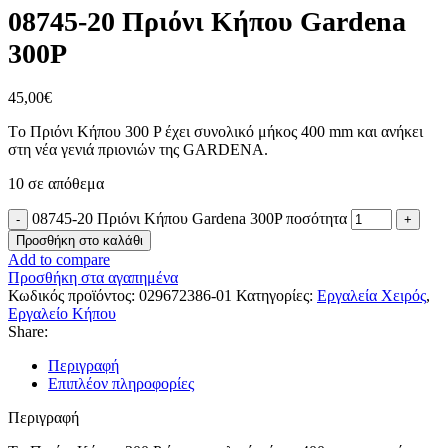
08745-20 Πριόνι Κήπου Gardena
300P
45,00
€
Tο Πριόνι Κήπου 300 P έχει συνολικό μήκος 400 mm και ανήκει
στη νέα γενιά πριονιών της GARDENA.
10 σε απόθεμα
08745-20 Πριόνι Κήπου Gardena 300P ποσότητα
Προσθήκη στο καλάθι
Add to compare
Προσθήκη στα αγαπημένα
Κωδικός προϊόντος:
029672386-01
Κατηγορίες:
Εργαλεία Χειρός
,
Εργαλείο Κήπου
Share:
Περιγραφή
Επιπλέον πληροφορίες
Περιγραφή