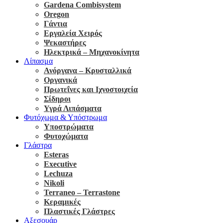
Gardena Combisystem
Oregon
Γάντια
Εργαλεία Χειρός
Ψεκαστήρες
Ηλεκτρικά – Μηχανοκίνητα
Λίπασμα
Ανόργανα – Κρυσταλλικά
Οργανικά
Πρωτεΐνες και Ιχνοστοιχεία
Σίδηροι
Υγρά Λιπάσματα
Φυτόχωμα & Υπόστρωμα
Υποστρώματα
Φυτοχώματα
Γλάστρα
Esteras
Executive
Lechuza
Nikoli
Terraneo – Terrastone
Κεραμικές
Πλαστικές Γλάστρες
Αξεσουάρ