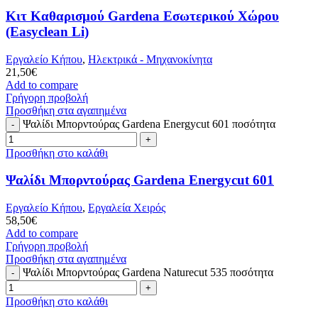
Κιτ Καθαρισμού Gardena Εσωτερικού Χώρου
(Easyclean Li)
Εργαλείο Κήπου
,
Ηλεκτρικά - Μηχανοκίνητα
21,50
€
Add to compare
Γρήγορη προβολή
Προσθήκη στα αγαπημένα
Ψαλίδι Μπορντούρας Gardena Energycut 601 ποσότητα
Προσθήκη στο καλάθι
Ψαλίδι Μπορντούρας Gardena Energycut 601
Εργαλείο Κήπου
,
Εργαλεία Χειρός
58,50
€
Add to compare
Γρήγορη προβολή
Προσθήκη στα αγαπημένα
Ψαλίδι Μπορντούρας Gardena Naturecut 535 ποσότητα
Προσθήκη στο καλάθι