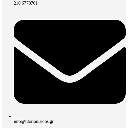
210 6778701
info@fitorionisiotis.gr