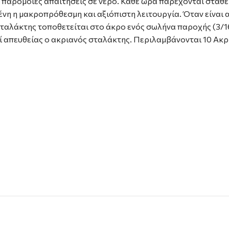
παρόμοιες απαιτήσεις σε νερό. Κάθε ώρα παρέχονται σταθερά
ένη η μακροπρόθεσμη και αξιόπιστη λειτουργία. Όταν είνα
ταλάκτης τοποθετείται στο άκρο ενός σωλήνα παροχής (3/16
εί απευθείας ο ακριανός σταλάκτης. Περιλαμβάνονται 10 Ακρ