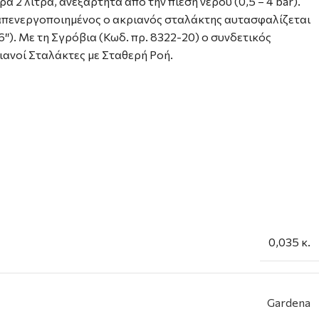
 2 λίτρα, ανεξάρτητα από την πίεση νερού (0,5 – 4 bar).
ι απενεργοποιημένος ο ακριανός σταλάκτης αυτασφαλίζεται
″). Με τη Σγρόβια (Κωδ. πρ. 8322-20) ο συνδετικός
ιανοί Σταλάκτες με Σταθερή Ροή.
0,035 κ.
Gardena