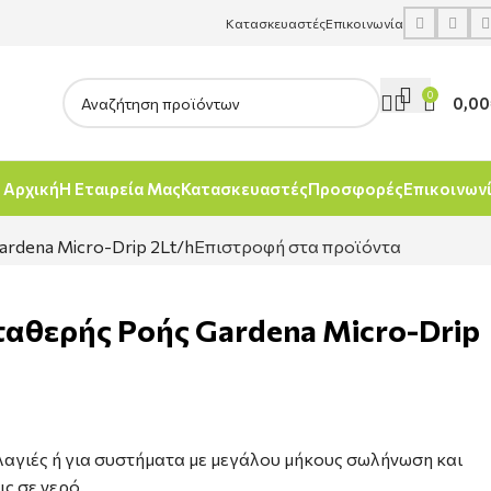
Κατασκευαστές
Επικοινωνία
0
0,00
Αρχική
Η Εταιρεία Μας
Κατασκευαστές
Προσφορές
Επικοινων
rdena Micro-Drip 2Lt/h
Επιστροφή στα προϊόντα
αθερής Ροής Gardena Micro-Drip
αγιές ή για συστήματα με μεγάλου μήκους σωλήνωση και
ς σε νερό.