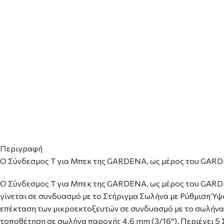
Περιγραφή
Ο Σύνδεσμος T για Μπεκ της GARDENA, ως μέρος του GARDE
Ο Σύνδεσμος T για Μπεκ της GARDENA, ως μέρος του GARDE
γίνεται σε συνδυασμό με το Στήριγμα Σωλήνα με Ρύθμιση Ύψο
επέκταση των μικροεκτοξευτών σε συνδυασμό με το σωλήνα ε
τοποθέτηση σε σωλήνα παροχής 4,6 mm (3/16″). Περιέχει 5 