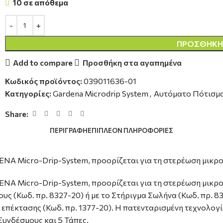
10 σε απόθεμα
ΠΡΟΣΘΉΚΗ 
Add to compare
Προσθήκη στα αγαπημένα
Κωδικός προϊόντος:
039011636-01
Κατηγορίες:
Gardena Microdrip System
,
Αυτόματο Πότισμ
Share:
ΠΕΡΙΓΡΑΦΉ
ΕΠΙΠΛΈΟΝ ΠΛΗΡΟΦΟΡΊΕΣ
NA Micro-Drip-System, προορίζεται για τη στερέωση μικρ
NA Micro-Drip-System, προορίζεται για τη στερέωση μικρ
υς (Κωδ. πρ. 8327-20) ή με το Στήριγμα Σωλήνα (Κωδ. πρ. 83
πέκτασης (Κωδ. πρ. 1377-20). Η πατενταρισμένη τεχνολογία
Συνδέσμους και 5 Τάπες.