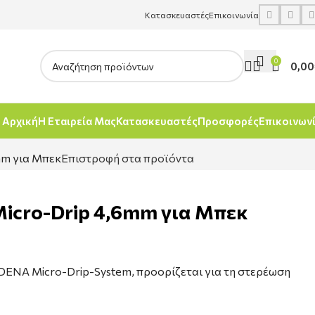
Κατασκευαστές
Επικοινωνία
0
0,00
Αρχική
Η Εταιρεία Μας
Κατασκευαστές
Προσφορές
Επικοινων
mm για Μπεκ
Επιστροφή στα προϊόντα
Micro-Drip 4,6mm για Μπεκ
ENA Micro-Drip-System, προορίζεται για τη στερέωση