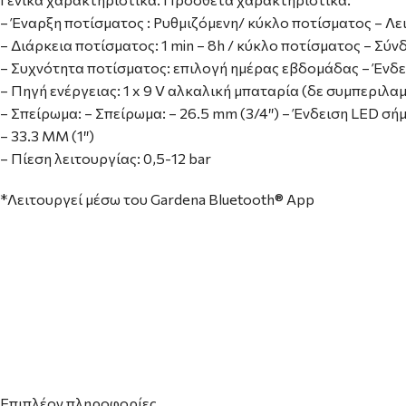
– Έναρξη ποτίσματος : Ρυθμιζόμενη/ κύκλο ποτίσματος – Λ
– Διάρκεια ποτίσματος: 1 min – 8h / κύκλο ποτίσματος – Σύ
– Συχνότητα ποτίσματος: επιλογή ημέρας εβδομάδας – Ένδε
– Πηγή ενέργειας: 1 x 9 V αλκαλική μπαταρία (δε συμπεριλ
– Σπείρωμα: – Σπείρωμα: – 26.5 mm (3/4″) – Ένδειση LED σή
– 33.3 ΜΜ (1″)
– Πίεση λειτουργίας: 0,5-12 bar
*Λειτουργεί μέσω του Gardena Bluetooth® App
Επιπλέον πληροφορίες