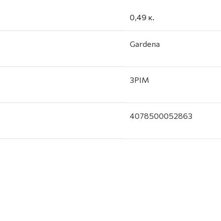
0,49 κ.
Gardena
3PIM
4078500052863