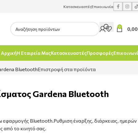
Κατασκευαστές
Επικοινωνία
0
0,00
Αρχική
Η Εταιρεία Μας
Κατασκευαστές
Προσφορές
Επικοινων
rdena Bluetooth
Επιστροφή στα προϊόντα
σματος Gardena Bluetooth
εφαρμογής Bluetooth.Ρυθμιση έναρξης, διάρκειας, ημερών
 από το κινητό σας.