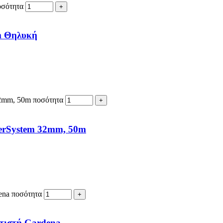
οσότητα
mm Θηλυκή
32mm, 50m ποσότητα
lerSystem 32mm, 50m
ena ποσότητα
ατιστή Gardena