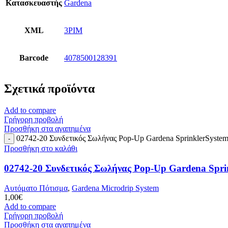
Κατασκευαστής
Gardena
XML
3PIM
Barcode
4078500128391
Σχετικά προϊόντα
Add to compare
Γρήγορη προβολή
Προσθήκη στα αγαπημένα
02742-20 Συνδετικός Σωλήνας Pop-Up Gardena SprinklerSystem
Προσθήκη στο καλάθι
02742-20 Συνδετικός Σωλήνας Pop-Up Gardena Spri
Αυτόματο Πότισμα
,
Gardena Microdrip System
1,00
€
Add to compare
Γρήγορη προβολή
Προσθήκη στα αγαπημένα