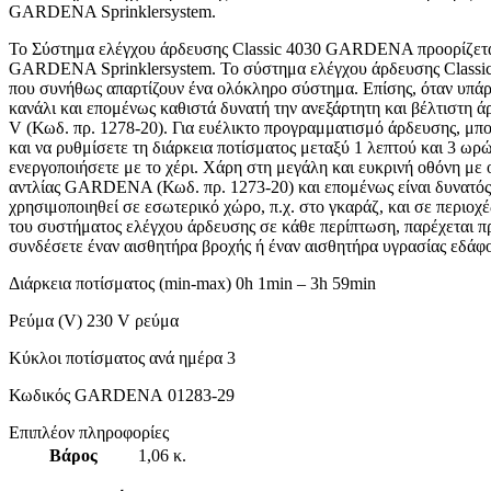
GARDENA Sprinklersystem.
Το Σύστημα ελέγχου άρδευσης Classic 4030 GARDENA προορίζετα
GARDENA Sprinklersystem. Το σύστημα ελέγχου άρδευσης Classic 4
που συνήθως απαρτίζουν ένα ολόκληρο σύστημα. Επίσης, όταν υπάρ
κανάλι και επομένως καθιστά δυνατή την ανεξάρτητη και βέλτιστη 
V (Κωδ. πρ. 1278-20). Για ευέλικτο προγραμματισμό άρδευσης, μπο
και να ρυθμίσετε τη διάρκεια ποτίσματος μεταξύ 1 λεπτού και 3 ωρ
ενεργοποιήσετε με το χέρι. Χάρη στη μεγάλη και ευκρινή οθόνη με 
αντλίας GARDENA (Κωδ. πρ. 1273-20) και επομένως είναι δυνατός
χρησιμοποιηθεί σε εσωτερικό χώρο, π.χ. στο γκαράζ, και σε περιοχ
του συστήματος ελέγχου άρδευσης σε κάθε περίπτωση, παρέχεται πρ
συνδέσετε έναν αισθητήρα βροχής ή έναν αισθητήρα υγρασίας εδ
Διάρκεια ποτίσματος (min-max) 0h 1min – 3h 59min
Ρεύμα (V) 230 V ρεύμα
Κύκλοι ποτίσματος ανά ημέρα 3
Κωδικός GARDENA 01283-29
Επιπλέον πληροφορίες
Βάρος
1,06 κ.