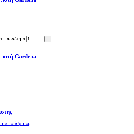
ena ποσότητα
ατιστή Gardena
ιστης
ατα ποτίσματος