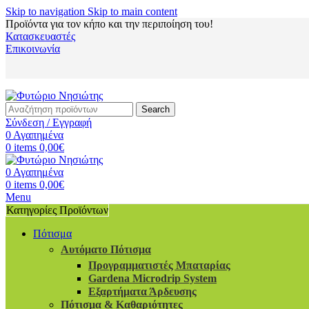
Skip to navigation
Skip to main content
Προϊόντα για τον κήπο και την περιποίηση του!
Κατασκευαστές
Επικοινωνία
Search
Σύνδεση / Εγγραφή
0
Αγαπημένα
0
items
0,00
€
0
Αγαπημένα
0
items
0,00
€
Menu
Κατηγορίες Προϊόντων
Πότισμα
Αυτόματο Πότισμα
Προγραμματιστές Μπαταρίας
Gardena Microdrip System
Εξαρτήματα Άρδευσης
Πότισμα & Καθαριότητες