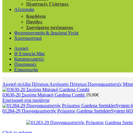
Πλαστικές Γλάστρες
Αξεσουάρ
Κορδόνια
Παγίδες
Συστήματα ποτίσματος
Φυτοπροστασία & Δημόσια Υγεία
Χορτοκοπτικά
Αρχική
Η Εταιρεία Μας
Κατασκευαστές
Προσφορές
Επικοινωνία
Αρχική σελίδα
Πότισμα
Αυτόματο Πότισμα
Προγραμματιστές Μπα
03630-20 Σκούπα Μαλακή Gardena Combi
19,00
€
Επιστροφή στα προϊόντα
01284-29 Προγραμματιστής Ρεύματος Gardena SprinklerSystem 60
Click to enlarge