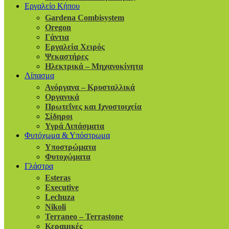
Εργαλείο Κήπου
Gardena Combisystem
Oregon
Γάντια
Εργαλεία Χειρός
Ψεκαστήρες
Ηλεκτρικά – Μηχανοκίνητα
Λίπασμα
Ανόργανα – Κρυσταλλικά
Οργανικά
Πρωτεΐνες και Ιχνοστοιχεία
Σίδηροι
Υγρά Λιπάσματα
Φυτόχωμα & Υπόστρωμα
Υποστρώματα
Φυτοχώματα
Γλάστρα
Esteras
Executive
Lechuza
Nikoli
Terraneo – Terrastone
Κεραμικές