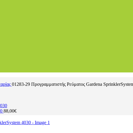
ταρίας
01283-29 Προγραμματιστής Ρεύματος Gardena SprinklerSyste
30
88,00
€