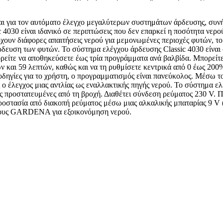
ι για τον αυτόματο έλεγχο μεγαλύτερων συστημάτων άρδευσης, συ
030 είναι ιδανικό σε περιπτώσεις που δεν επαρκεί η ποσότητα νερ
χουν διάφορες απαιτήσεις νερού για μεμονωμένες περιοχές φυτών, τ
άρδευση των φυτών. Το σύστημα ελέγχου άρδευσης Classic 4030 είνα
ρείτε να αποθηκεύσετε έως τρία προγράμματα ανά βαλβίδα. Μπορείτε 
ών και 59 λεπτών, καθώς και να τη ρυθμίσετε κεντρικά από 0 έως 200
οδηγίες για το χρήστη, ο προγραμματισμός είναι πανεύκολος. Μέσω τ
 ο έλεγχος μιας αντλίας ως εναλλακτικής πηγής νερού. Το σύστημα
ές προστατευμένες από τη βροχή. Διαθέτει σύνδεση ρεύματος 230 V. Π
οστασία από διακοπή ρεύματος μέσω μιας αλκαλικής μπαταρίας 9 V (η
άφους GARDENA για εξοικονόμηση νερού.