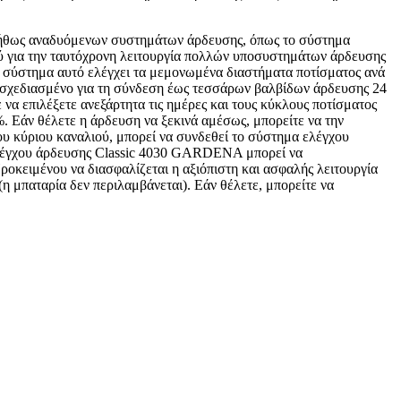
νήθως αναδυόμενων συστημάτων άρδευσης, όπως το σύστημα
ού για την ταυτόχρονη λειτουργία πολλών υποσυστημάτων άρδευσης
ο σύστημα αυτό ελέγχει τα μεμονωμένα διαστήματα ποτίσματος ανά
ι σχεδιασμένο για τη σύνδεση έως τεσσάρων βαλβίδων άρδευσης 24
να επιλέξετε ανεξάρτητα τις ημέρες και τους κύκλους ποτίσματος
%. Εάν θέλετε η άρδευση να ξεκινά αμέσως, μπορείτε να την
ου κύριου καναλιού, μπορεί να συνδεθεί το σύστημα ελέγχου
 ελέγχου άρδευσης Classic 4030 GARDENA μπορεί να
ροκειμένου να διασφαλίζεται η αξιόπιστη και ασφαλής λειτουργία
 μπαταρία δεν περιλαμβάνεται). Εάν θέλετε, μπορείτε να