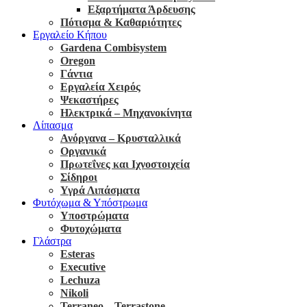
Εξαρτήματα Άρδευσης
Πότισμα & Καθαριότητες
Εργαλείο Κήπου
Gardena Combisystem
Oregon
Γάντια
Εργαλεία Χειρός
Ψεκαστήρες
Ηλεκτρικά – Μηχανοκίνητα
Λίπασμα
Ανόργανα – Κρυσταλλικά
Οργανικά
Πρωτεΐνες και Ιχνοστοιχεία
Σίδηροι
Υγρά Λιπάσματα
Φυτόχωμα & Υπόστρωμα
Υποστρώματα
Φυτοχώματα
Γλάστρα
Esteras
Executive
Lechuza
Nikoli
Terraneo – Terrastone