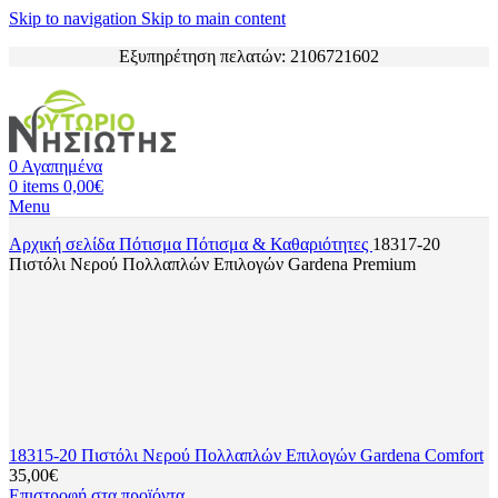
Skip to navigation
Skip to main content
Εξυπηρέτηση πελατών: 2106721602
0
Αγαπημένα
0
items
0,00
€
Menu
Αρχική σελίδα
Πότισμα
Πότισμα & Καθαριότητες
18317-20
Πιστόλι Νερού Πολλαπλών Επιλογών Gardena Premium
18315-20 Πιστόλι Νερού Πολλαπλών Επιλογών Gardena Comfort
35,00
€
Επιστροφή στα προϊόντα