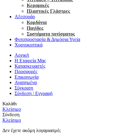
Κεραμικές
Πλαστικές Γλάστρες
Αξεσουάρ
Κορδόνια
Παγίδες
Συστήματα ποτίσματος
Φυτοπροστασία & Δημόσια Υγεία
Χορτοκοπτικά
Αρχική
Η Εταιρεία Μας
Κατασκευαστές
Προσφορές
Επικοινωνία
Αγαπημένα
Σύγκριση
Σύνδεση / Εγγραφή
Καλάθι
Κλείσιμο
Σύνδεση
Κλείσιμο
Δεν έχετε ακόμη λογαριασμό;