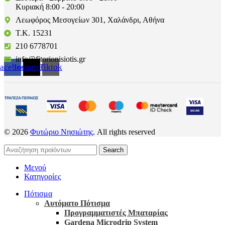
Κυριακή 8:00 - 20:00
Λεωφόρος Μεσογείων 301, Χαλάνδρι, Αθήνα
Τ.Κ. 15231
210 6778701
info@fitorionisiotis.gr
acebook
Instagram
Tiktok
© 2026
Φυτώριο Νησιώτης
. All rights reserved
Search
Μενού
Κατηγορίες
Πότισμα
Αυτόματο Πότισμα
Προγραμματιστές Μπαταρίας
Gardena Microdrip System