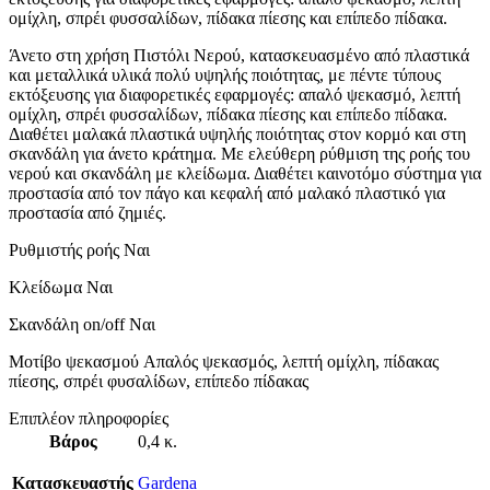
ομίχλη, σπρέι φυσσαλίδων, πίδακα πίεσης και επίπεδο πίδακα.
Άνετο στη χρήση Πιστόλι Νερού, κατασκευασμένο από πλαστικά
και μεταλλικά υλικά πολύ υψηλής ποιότητας, με πέντε τύπους
εκτόξευσης για διαφορετικές εφαρμογές: απαλό ψεκασμό, λεπτή
ομίχλη, σπρέι φυσσαλίδων, πίδακα πίεσης και επίπεδο πίδακα.
Διαθέτει μαλακά πλαστικά υψηλής ποιότητας στον κορμό και στη
σκανδάλη για άνετο κράτημα. Με ελεύθερη ρύθμιση της ροής του
νερού και σκανδάλη με κλείδωμα. Διαθέτει καινοτόμο σύστημα για
προστασία από τον πάγο και κεφαλή από μαλακό πλαστικό για
προστασία από ζημιές.
Ρυθμιστής ροής Ναι
Κλείδωμα Ναι
Σκανδάλη on/off Ναι
Μοτίβο ψεκασμού Απαλός ψεκασμός, λεπτή ομίχλη, πίδακας
πίεσης, σπρέι φυσαλίδων, επίπεδο πίδακας
Επιπλέον πληροφορίες
Βάρος
0,4 κ.
Κατασκευαστής
Gardena