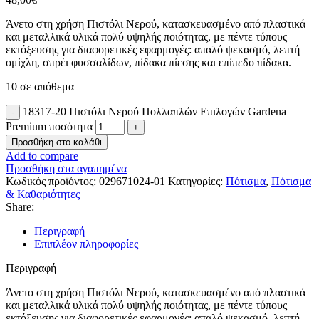
Άνετο στη χρήση Πιστόλι Νερού, κατασκευασμένο από πλαστικά
και μεταλλικά υλικά πολύ υψηλής ποιότητας, με πέντε τύπους
εκτόξευσης για διαφορετικές εφαρμογές: απαλό ψεκασμό, λεπτή
ομίχλη, σπρέι φυσσαλίδων, πίδακα πίεσης και επίπεδο πίδακα.
10 σε απόθεμα
18317-20 Πιστόλι Νερού Πολλαπλών Επιλογών Gardena
Premium ποσότητα
Προσθήκη στο καλάθι
Add to compare
Προσθήκη στα αγαπημένα
Κωδικός προϊόντος:
029671024-01
Κατηγορίες:
Πότισμα
,
Πότισμα
& Καθαριότητες
Share:
Περιγραφή
Επιπλέον πληροφορίες
Περιγραφή
Άνετο στη χρήση Πιστόλι Νερού, κατασκευασμένο από πλαστικά
και μεταλλικά υλικά πολύ υψηλής ποιότητας, με πέντε τύπους
εκτόξευσης για διαφορετικές εφαρμογές: απαλό ψεκασμό, λεπτή