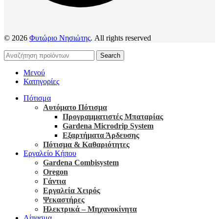
© 2026
Φυτώριο Νησιώτης
. All rights reserved
Search
Μενού
Κατηγορίες
Πότισμα
Αυτόματο Πότισμα
Προγραμματιστές Μπαταρίας
Gardena Microdrip System
Εξαρτήματα Άρδευσης
Πότισμα & Καθαριότητες
Εργαλείο Κήπου
Gardena Combisystem
Oregon
Γάντια
Εργαλεία Χειρός
Ψεκαστήρες
Ηλεκτρικά – Μηχανοκίνητα
Λίπασμα