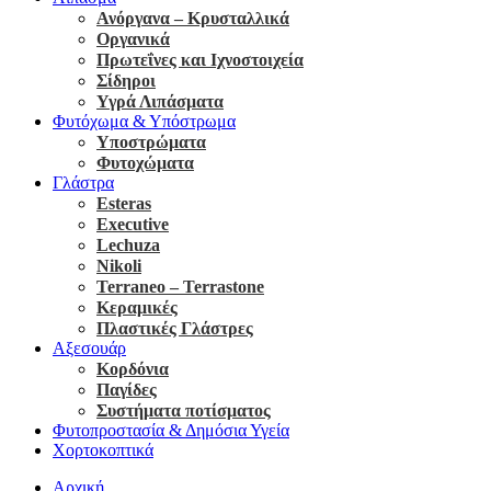
Ανόργανα – Κρυσταλλικά
Οργανικά
Πρωτεΐνες και Ιχνοστοιχεία
Σίδηροι
Υγρά Λιπάσματα
Φυτόχωμα & Υπόστρωμα
Υποστρώματα
Φυτοχώματα
Γλάστρα
Esteras
Executive
Lechuza
Nikoli
Terraneo – Terrastone
Κεραμικές
Πλαστικές Γλάστρες
Αξεσουάρ
Κορδόνια
Παγίδες
Συστήματα ποτίσματος
Φυτοπροστασία & Δημόσια Υγεία
Χορτοκοπτικά
Αρχική