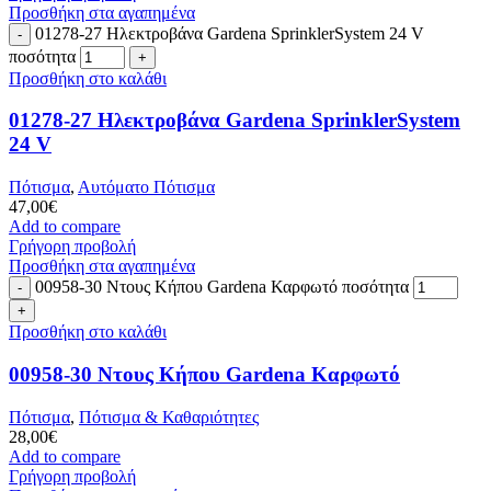
Προσθήκη στα αγαπημένα
01278-27 Ηλεκτροβάνα Gardena SprinklerSystem 24 V
ποσότητα
Προσθήκη στο καλάθι
01278-27 Ηλεκτροβάνα Gardena SprinklerSystem
24 V
Πότισμα
,
Αυτόματο Πότισμα
47,00
€
Add to compare
Γρήγορη προβολή
Προσθήκη στα αγαπημένα
00958-30 Ντους Κήπου Gardena Καρφωτό ποσότητα
Προσθήκη στο καλάθι
00958-30 Ντους Κήπου Gardena Καρφωτό
Πότισμα
,
Πότισμα & Καθαριότητες
28,00
€
Add to compare
Γρήγορη προβολή