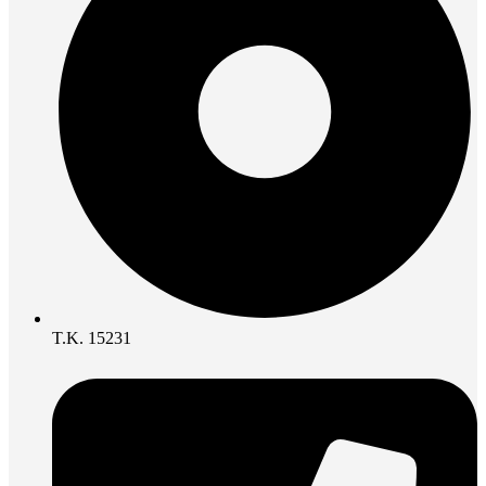
Τ.Κ. 15231