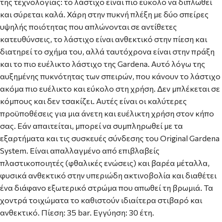
της τεχνολογίας: το λάστιχο είναι πιο εύκολο να διπλωθεί
και σύρεται καλά. Χάρη στην πυκνή πλέξη με δύο σπείρες
υψηλής ποιότητας που απλώνονται σε αντίθετες
κατευθύνσεις, το λάστιχο είναι ανθεκτικό στην πίεση και
διατηρεί το σχήμα του, αλλά ταυτόχρονα είναι στην πράξη
και το πιο ευέλικτο λάστιχο της Gardena. Αυτό λόγω της
αυξημένης πυκνότητας των σπειρών, που κάνουν το λάστιχο
ακόμα πιο ευέλικτο και εύκολο στη χρήση. Δεν μπλέκεται σε
κόμπους και δεν τσακίζει. Αυτές είναι οι καλύτερες
προϋποθέσεις για μια άνετη και ευέλικτη χρήση στον κήπο
σας. Εάν απαιτείται, μπορεί να συμπληρωθεί με τα
εξαρτήματα και τις συσκευές σύνδεσης του Original Gardena
System. Είναι απαλλαγμένο από επιβλαβείς
πλαστικοποιητές (φθαλικές ενώσεις) και βαρέα μέταλλα,
φυσικά ανθεκτικό στην υπεριώδη ακτινοβολία και διαθέτει
ένα διάφανο εξωτερικό στρώμα που απωθεί τη βρωμιά. Τα
χοντρά τοιχώματα το καθιστούν ιδιαίτερα στιβαρό και
ανθεκτικό. Πίεση: 35 bar. Εγγύηση: 30 έτη.