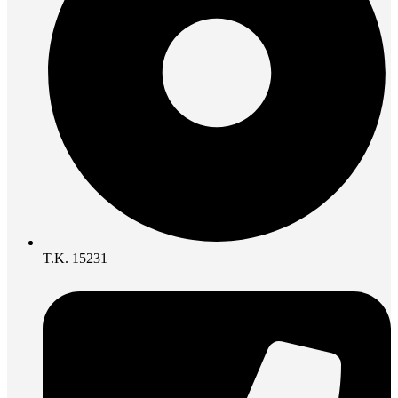
Τ.Κ. 15231