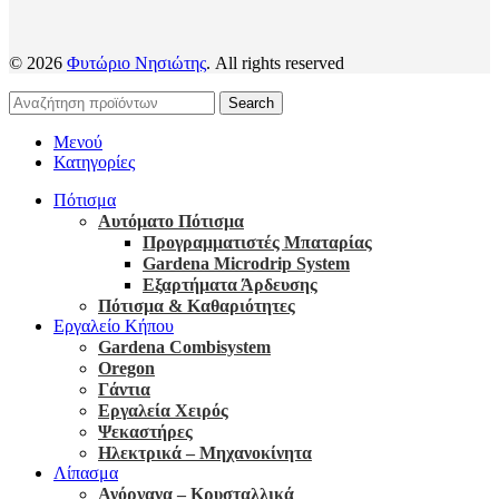
© 2026
Φυτώριο Νησιώτης
. All rights reserved
Search
Μενού
Κατηγορίες
Πότισμα
Αυτόματο Πότισμα
Προγραμματιστές Μπαταρίας
Gardena Microdrip System
Εξαρτήματα Άρδευσης
Πότισμα & Καθαριότητες
Εργαλείο Κήπου
Gardena Combisystem
Oregon
Γάντια
Εργαλεία Χειρός
Ψεκαστήρες
Ηλεκτρικά – Μηχανοκίνητα
Λίπασμα
Ανόργανα – Κρυσταλλικά