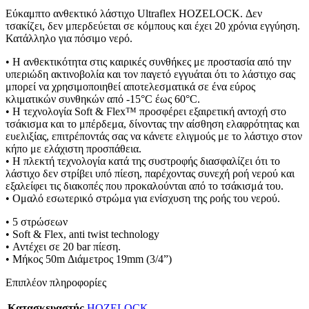
Εύκαμπτο ανθεκτικό λάστιχο Ultraflex HOZELOCK. Δεν
τσακίζει, δεν μπερδεύεται σε κόμπους και έχει 20 χρόνια εγγύηση.
Κατάλληλο για πόσιμο νερό.
• Η ανθεκτικότητα στις καιρικές συνθήκες με προστασία από την
υπεριώδη ακτινοβολία και τον παγετό εγγυάται ότι το λάστιχο σας
μπορεί να χρησιμοποιηθεί αποτελεσματικά σε ένα εύρος
κλιματικών συνθηκών από -15°C έως 60°C.
• Η τεχνολογία Soft & Flex™ προσφέρει εξαιρετική αντοχή στο
τσάκισμα και το μπέρδεμα, δίνοντας την αίσθηση ελαφρότητας και
ευελιξίας, επιτρέποντάς σας να κάνετε ελιγμούς με το λάστιχο στον
κήπο με ελάχιστη προσπάθεια.
• Η πλεκτή τεχνολογία κατά της συστροφής διασφαλίζει ότι το
λάστιχο δεν στρίβει υπό πίεση, παρέχοντας συνεχή ροή νερού και
εξαλείφει τις διακοπές που προκαλούνται από το τσάκισμά του.
• Ομαλό εσωτερικό στρώμα για ενίσχυση της ροής του νερού.
• 5 στρώσεων
• Soft & Flex, anti twist technology
• Αντέχει σε 20 bar πίεση.
• Μήκος 50m Διάμετρος 19mm (3/4”)
Επιπλέον πληροφορίες
Κατασκευαστής
HOZELOCK