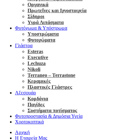
Οργανικά
Πρωτεΐνες και Ιχνοστοιχεία
Σίδηροι
Υγρά Λιπάσματα
Φυτόχωμα & Υπόστρωμα
Υποστρώματα
Φυτοχώματα
Γλάστρα
Esteras
Executive
Lechuza
Nikoli
Terraneo – Terrastone
Κεραμικές
Πλαστικές Γλάστρες
Αξεσουάρ
Κορδόνια
Παγίδες
Συστήματα ποτίσματος
Φυτοπροστασία & Δημόσια Υγεία
Χορτοκοπτικά
Αρχική
Η Εταιρεία Μας