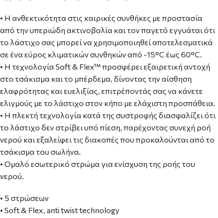
• Η ανθεκτικότητα στις καιρικές συνθήκες με προστασία
από την υπεριώδη ακτινοβολία και τον παγετό εγγυάται ότι
το λάστιχο σας μπορεί να χρησιμοποιηθεί αποτελεσματικά
σε ένα εύρος κλιματικών συνθηκών από -15°C έως 60°C.
• Η τεχνολογία Soft & Flex™ προσφέρει εξαιρετική αντοχή
στο τσάκισμα και το μπέρδεμα, δίνοντας την αίσθηση
ελαφρότητας και ευελιξίας, επιτρέποντάς σας να κάνετε
ελιγμούς με το λάστιχο στον κήπο με ελάχιστη προσπάθεια.
• Η πλεκτή τεχνολογία κατά της συστροφής διασφαλίζει ότι
το λάστιχο δεν στρίβει υπό πίεση, παρέχοντας συνεχή ροή
νερού και εξαλείφει τις διακοπές που προκαλούνται από το
τσάκισμα του σωλήνα.
• Ομαλό εσωτερικό στρώμα για ενίσχυση της ροής του
νερού.
• 5 στρώσεων
• Soft & Flex, anti twist technology