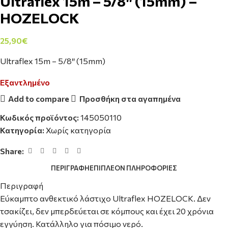
Ultraflex 15m – 5/8″ (15mm) –
HOZELOCK
25,90
€
Ultraflex 15m – 5/8″ (15mm)
Εξαντλημένο
Add to compare
Προσθήκη στα αγαπημένα
Κωδικός προϊόντος:
145050110
Κατηγορία:
Χωρίς κατηγορία
Share:
ΠΕΡΙΓΡΑΦΉ
ΕΠΙΠΛΈΟΝ ΠΛΗΡΟΦΟΡΊΕΣ
Περιγραφή
Εύκαμπτο ανθεκτικό λάστιχο Ultraflex HOZELOCK. Δεν
τσακίζει, δεν μπερδεύεται σε κόμπους και έχει 20 χρόνια
εγγύηση. Κατάλληλο για πόσιμο νερό.