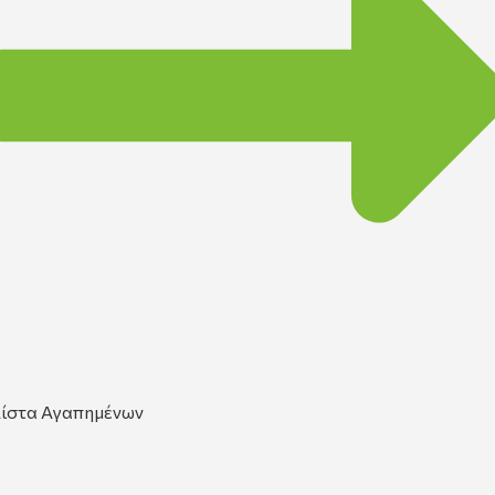
ίστα Αγαπημένων