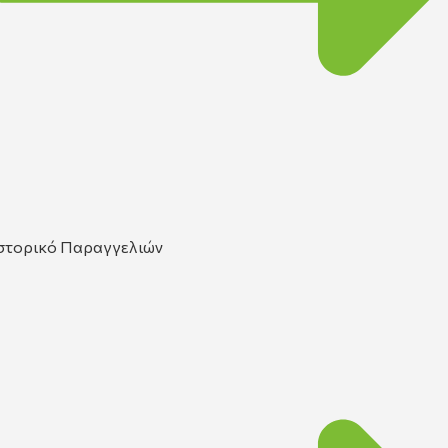
στορικό Παραγγελιών