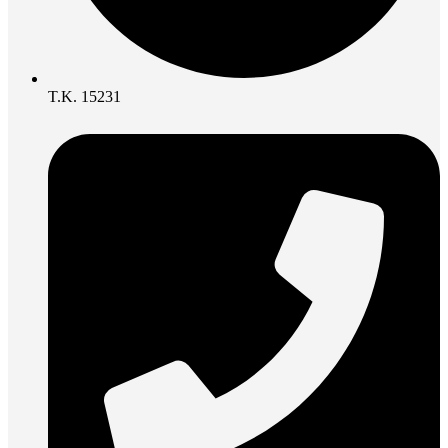
Τ.Κ. 15231