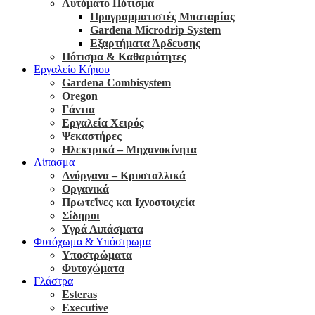
Αυτόματο Πότισμα
Προγραμματιστές Μπαταρίας
Gardena Microdrip System
Εξαρτήματα Άρδευσης
Πότισμα & Καθαριότητες
Εργαλείο Κήπου
Gardena Combisystem
Oregon
Γάντια
Εργαλεία Χειρός
Ψεκαστήρες
Ηλεκτρικά – Μηχανοκίνητα
Λίπασμα
Ανόργανα – Κρυσταλλικά
Οργανικά
Πρωτεΐνες και Ιχνοστοιχεία
Σίδηροι
Υγρά Λιπάσματα
Φυτόχωμα & Υπόστρωμα
Υποστρώματα
Φυτοχώματα
Γλάστρα
Esteras
Executive