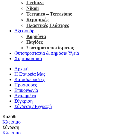
Lechuza
Nikoli
Terraneo – Terrastone
Κεραμικές
Πλαστικές Γλάστρες
Αξεσουάρ
Κορδόνια
Παγίδες
Συστήματα ποτίσματος
Φυτοπροστασία & Δημόσια Υγεία
Χορτοκοπτικά
Αρχική
Η Εταιρεία Μας
Κατασκευαστές
Προσφορές
Επικοινωνία
Αγαπημένα
Σύγκριση
Σύνδεση / Εγγραφή
Καλάθι
Κλείσιμο
Σύνδεση
Κλείσιμο