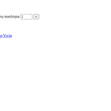
λη ποσότητα
α Υγεία