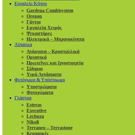
Εργαλείο Κήπου
Gardena Combisystem
Oregon
Γάντια
Εργαλεία Χειρός
Ψεκαστήρες
Ηλεκτρικά – Μηχανοκίνητα
Λίπασμα
Ανόργανα – Κρυσταλλικά
Οργανικά
Πρωτεΐνες και Ιχνοστοιχεία
Σίδηροι
Υγρά Λιπάσματα
Φυτόχωμα & Υπόστρωμα
Υποστρώματα
Φυτοχώματα
Γλάστρα
Esteras
Executive
Lechuza
Nikoli
Terraneo – Terrastone
Κεραμικές