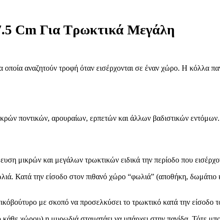
27.5 Cm Για Τρωκτικά Μεγάλη
 οποία αναζητούν τροφή όταν εισέρχονται σε έναν χώρο. Η κόλλα παγι
ικρών ποντικών, αρουραίων, ερπετών και άλλων βαδιστικών εντόμων. 
ίδευση μικρών και μεγάλων τρωκτικών ειδικά την περίοδο που εισέρχο
ιά. Κατά την είσοδο στον πιθανό χώρο “φωλιά” (αποθήκη, δωμάτιο κ
στικόβούτυρο με σκοπό να προσελκύσει το τρωκτικό κατά την είσοδο 
υ κάθε χώρου) η μυρωδιά σταματάει να υπάρχει στην παγίδα. Τότε μ