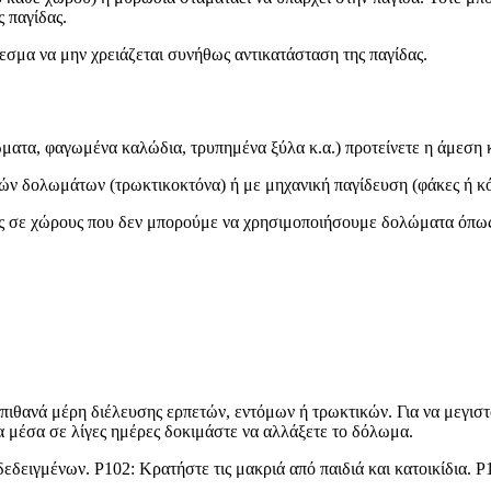
 παγίδας.
λεσμα να μην χρειάζεται συνήθως αντικατάσταση της παγίδας.
ώματα, φαγωμένα καλώδια, τρυπημένα ξύλα κ.α.) προτείνετε η άμεσ
ών δολωμάτων (τρωκτικοκτόνα) ή με μηχανική παγίδευση (φάκες ή κό
ως σε χώρους που δεν μπορούμε να χρησιμοποιήσουμε δολώματα όπως
ε πιθανά μέρη διέλευσης ερπετών, εντόμων ή τρωκτικών. Για να μεγισ
α μέσα σε λίγες ημέρες δοκιμάστε να αλλάξετε το δόλωμα.
δειγμένων. P102: Κρατήστε τις μακριά από παιδιά και κατοικίδια. P10