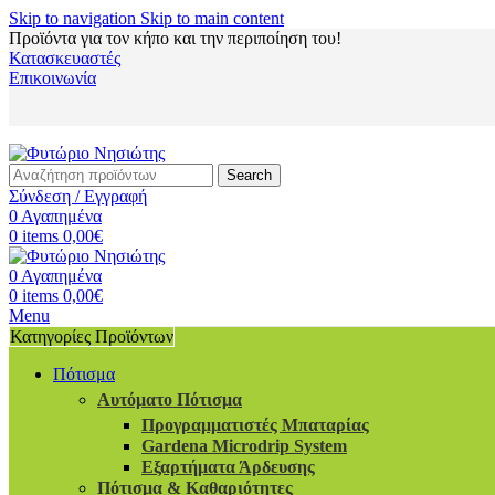
Skip to navigation
Skip to main content
Προϊόντα για τον κήπο και την περιποίηση του!
Κατασκευαστές
Επικοινωνία
Search
Σύνδεση / Εγγραφή
0
Αγαπημένα
0
items
0,00
€
0
Αγαπημένα
0
items
0,00
€
Menu
Κατηγορίες Προϊόντων
Πότισμα
Αυτόματο Πότισμα
Προγραμματιστές Μπαταρίας
Gardena Microdrip System
Εξαρτήματα Άρδευσης
Πότισμα & Καθαριότητες