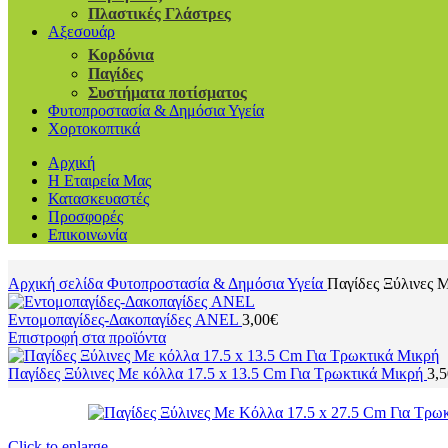
Πλαστικές Γλάστρες
Αξεσουάρ
Κορδόνια
Παγίδες
Συστήματα ποτίσματος
Φυτοπροστασία & Δημόσια Υγεία
Χορτοκοπτικά
Αρχική
Η Εταιρεία Μας
Κατασκευαστές
Προσφορές
Επικοινωνία
Αρχική σελίδα
Φυτοπροστασία & Δημόσια Υγεία
Παγίδες Ξύλινες 
Εντομοπαγίδες-Δακοπαγίδες ANEL
3,00
€
Επιστροφή στα προϊόντα
Παγίδες Ξύλινες Με κόλλα 17.5 x 13.5 Cm Για Τρωκτικά Μικρή
3,5
Click to enlarge