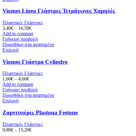
Viomes Linea Γλάστρες Τετράγωνες Χαμηλές
Πλαστικές Γλάστρες
3,40
€
–
16,50
€
Add to compare
Γρήγορη προβολή
Προσθήκη στα αγαπημένα
Επιλογή
Viomes Γλάστρα Cylindro
Πλαστικές Γλάστρες
1,60
€
–
4,60
€
Add to compare
Γρήγορη προβολή
Προσθήκη στα αγαπημένα
Επιλογή
Ζαρντινιέρες Plastona Festone
Πλαστικές Γλάστρες
9,80
€
–
15,20
€