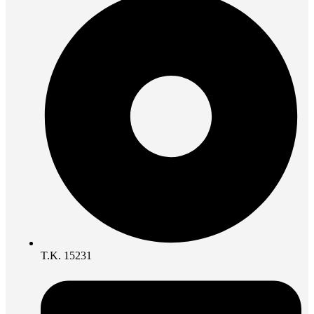
Τ.Κ. 15231