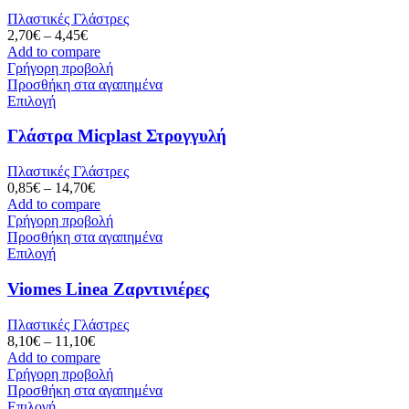
Πλαστικές Γλάστρες
2,70
€
–
4,45
€
Add to compare
Γρήγορη προβολή
Προσθήκη στα αγαπημένα
Επιλογή
Γλάστρα Micplast Στρογγυλή
Πλαστικές Γλάστρες
0,85
€
–
14,70
€
Add to compare
Γρήγορη προβολή
Προσθήκη στα αγαπημένα
Επιλογή
Viomes Linea Ζαρντινιέρες
Πλαστικές Γλάστρες
8,10
€
–
11,10
€
Add to compare
Γρήγορη προβολή
Προσθήκη στα αγαπημένα
Επιλογή