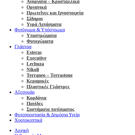
Ανόργανα – Κρυσταλλικά
Οργανικά
Πρωτεΐνες και Ιχνοστοιχεία
Σίδηροι
Υγρά Λιπάσματα
Φυτόχωμα & Υπόστρωμα
Υποστρώματα
Φυτοχώματα
Γλάστρα
Esteras
Executive
Lechuza
Nikoli
Terraneo – Terrastone
Κεραμικές
Πλαστικές Γλάστρες
Αξεσουάρ
Κορδόνια
Παγίδες
Συστήματα ποτίσματος
Φυτοπροστασία & Δημόσια Υγεία
Χορτοκοπτικά
Αρχική