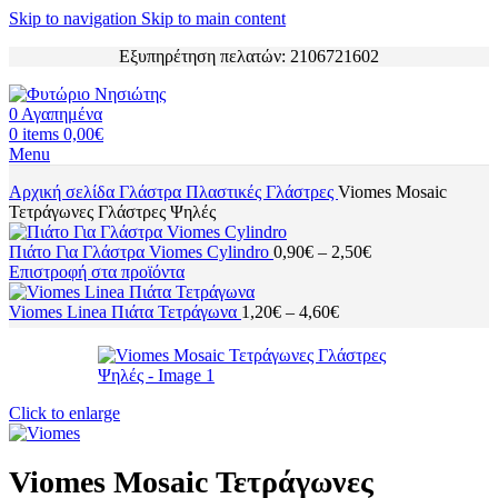
Skip to navigation
Skip to main content
Εξυπηρέτηση πελατών: 2106721602
0
Αγαπημένα
0
items
0,00
€
Menu
Αρχική σελίδα
Γλάστρα
Πλαστικές Γλάστρες
Viomes Mosaic
Τετράγωνες Γλάστρες Ψηλές
Πιάτο Για Γλάστρα Viomes Cylindro
0,90
€
–
2,50
€
Επιστροφή στα προϊόντα
Viomes Linea Πιάτα Τετράγωνα
1,20
€
–
4,60
€
Click to enlarge
Viomes Mosaic Τετράγωνες