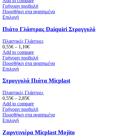
Add to compare
Γρήγορη προβολή
Προσθήκη στα αγαπημένα
Επιλογή
Πιάτο Γλάστρας Daiquiri Στρογγυλό
Πλαστικές Γλάστρες
0,55
€
–
1,10
€
Add to compare
Γρήγορη προβολή
Προσθήκη στα αγαπημένα
Επιλογή
Στρογγυλά Πιάτα Micplast
Πλαστικές Γλάστρες
0,55
€
–
2,85
€
Add to compare
Γρήγορη προβολή
Προσθήκη στα αγαπημένα
Επιλογή
Ζαρντινιέρα Micplast Mojito