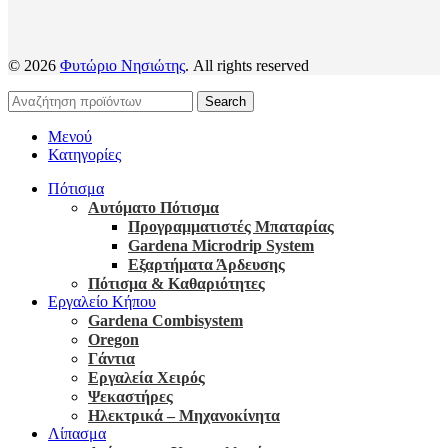
© 2026
Φυτώριο Νησιώτης
. All rights reserved
Search
Μενού
Κατηγορίες
Πότισμα
Αυτόματο Πότισμα
Προγραμματιστές Μπαταρίας
Gardena Microdrip System
Εξαρτήματα Άρδευσης
Πότισμα & Καθαριότητες
Εργαλείο Κήπου
Gardena Combisystem
Oregon
Γάντια
Εργαλεία Χειρός
Ψεκαστήρες
Ηλεκτρικά – Μηχανοκίνητα
Λίπασμα