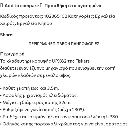
Add to compare
Προσθήκη στα αγαπημένα
Κωδικός προϊόντος:
102365102
Κατηγορίες:
Εργαλεία
Χειρός
,
Εργαλείο Κήπου
Share:
ΠΕΡΙΓΡΑΦΉ
ΕΠΙΠΛΈΟΝ ΠΛΗΡΟΦΟΡΊΕΣ
Περιγραφή
Το κλαδευτήρι κορυφής UPΧ82 της Fiskars
διαθέτει έναν έξυπνο μηχανισμό που ενισχύει την κοπή
χλωρών κλαδιών σε μεγάλο ύψος.
• Κάθετη κοπή έως και 3,5m.
• Ασφαλής μηχανισμός κλειδώματος.
• Μέγιστη διάμετρος κοπής 32cm.
• Ρυθμιζόμενη γωνία κοπής (μέχρι 230°).
• Eπιδέχεται το πριόνι ή/και τον φρουτοσυλλέκτη UP80.
• Οδηγός κοπής πορτοκαλί χρώματος για να είναι ορατός σε