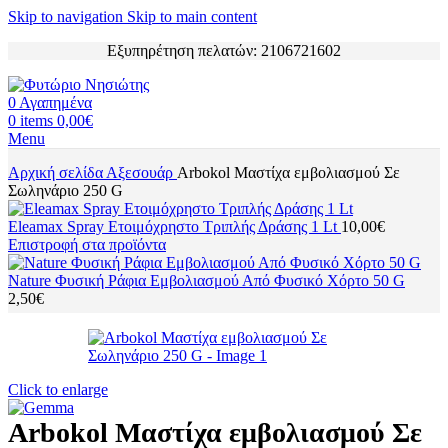
Skip to navigation
Skip to main content
Εξυπηρέτηση πελατών: 2106721602
0
Αγαπημένα
0
items
0,00
€
Menu
Αρχική σελίδα
Αξεσουάρ
Arbokol Μαστίχα εμβολιασμού Σε
Σωληνάριο 250 G
Eleamax Spray Ετοιμόχρηστο Τριπλής Δράσης 1 Lt
10,00
€
Επιστροφή στα προϊόντα
Nature Φυσική Ράφια Εμβολιασμού Από Φυσικό Χόρτο 50 G
2,50
€
Click to enlarge
Arbokol Μαστίχα εμβολιασμού Σε