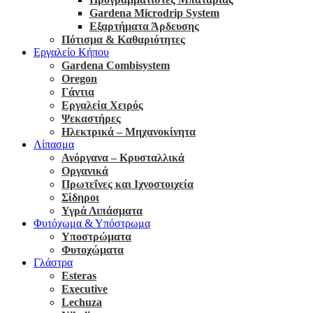
Gardena Microdrip System
Εξαρτήματα Άρδευσης
Πότισμα & Καθαριότητες
Εργαλείο Κήπου
Gardena Combisystem
Oregon
Γάντια
Εργαλεία Χειρός
Ψεκαστήρες
Ηλεκτρικά – Μηχανοκίνητα
Λίπασμα
Ανόργανα – Κρυσταλλικά
Οργανικά
Πρωτεΐνες και Ιχνοστοιχεία
Σίδηροι
Υγρά Λιπάσματα
Φυτόχωμα & Υπόστρωμα
Υποστρώματα
Φυτοχώματα
Γλάστρα
Esteras
Executive
Lechuza