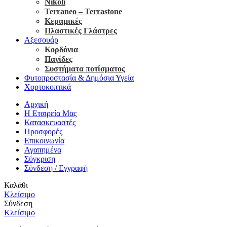
Nikoli
Terraneo – Terrastone
Κεραμικές
Πλαστικές Γλάστρες
Αξεσουάρ
Κορδόνια
Παγίδες
Συστήματα ποτίσματος
Φυτοπροστασία & Δημόσια Υγεία
Χορτοκοπτικά
Αρχική
Η Εταιρεία Μας
Κατασκευαστές
Προσφορές
Επικοινωνία
Αγαπημένα
Σύγκριση
Σύνδεση / Εγγραφή
Καλάθι
Κλείσιμο
Σύνδεση
Κλείσιμο