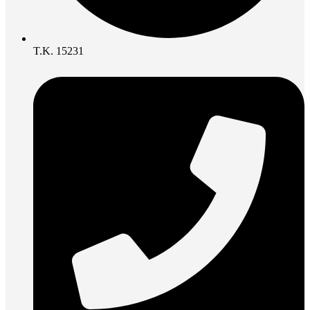
Τ.Κ. 15231