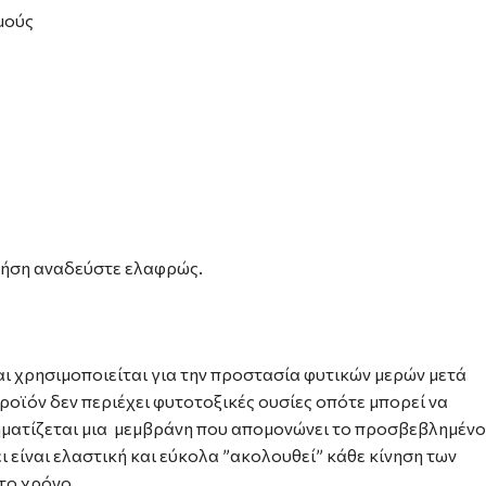
μούς
χρήση αναδεύστε ελαφρώς.
αι χρησιμοποιείται για την προστασία φυτικών μερών μετά
οϊόν δεν περιέχει φυτοτοξικές ουσίες οπότε μπορεί να
χηματίζεται μια μεμβράνη που απομονώνει το προσβεβλημένο
 είναι ελαστική και εύκολα ”ακολουθεί” κάθε κίνηση των
το χρόνο.