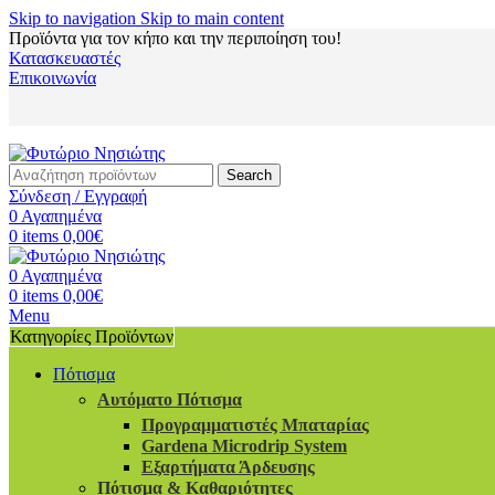
Skip to navigation
Skip to main content
Προϊόντα για τον κήπο και την περιποίηση του!
Κατασκευαστές
Επικοινωνία
Search
Σύνδεση / Εγγραφή
0
Αγαπημένα
0
items
0,00
€
0
Αγαπημένα
0
items
0,00
€
Menu
Κατηγορίες Προϊόντων
Πότισμα
Αυτόματο Πότισμα
Προγραμματιστές Μπαταρίας
Gardena Microdrip System
Εξαρτήματα Άρδευσης
Πότισμα & Καθαριότητες