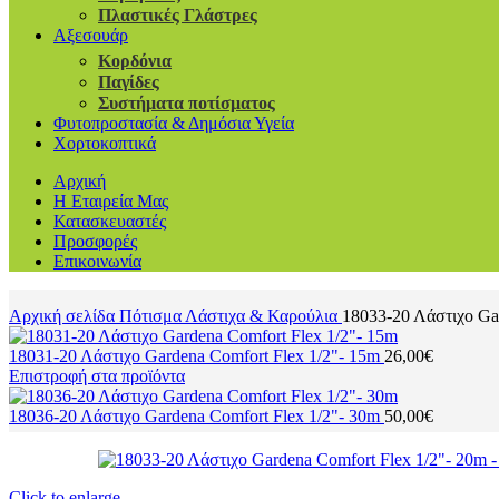
Πλαστικές Γλάστρες
Αξεσουάρ
Κορδόνια
Παγίδες
Συστήματα ποτίσματος
Φυτοπροστασία & Δημόσια Υγεία
Χορτοκοπτικά
Αρχική
Η Εταιρεία Μας
Κατασκευαστές
Προσφορές
Επικοινωνία
Αρχική σελίδα
Πότισμα
Λάστιχα & Καρούλια
18033-20 Λάστιχο Ga
18031-20 Λάστιχο Gardena Comfort Flex 1/2"- 15m
26,00
€
Επιστροφή στα προϊόντα
18036-20 Λάστιχο Gardena Comfort Flex 1/2"- 30m
50,00
€
Click to enlarge