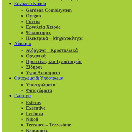
Εργαλείο Κήπου
Gardena Combisystem
Oregon
Γάντια
Εργαλεία Χειρός
Ψεκαστήρες
Ηλεκτρικά – Μηχανοκίνητα
Λίπασμα
Ανόργανα – Κρυσταλλικά
Οργανικά
Πρωτεΐνες και Ιχνοστοιχεία
Σίδηροι
Υγρά Λιπάσματα
Φυτόχωμα & Υπόστρωμα
Υποστρώματα
Φυτοχώματα
Γλάστρα
Esteras
Executive
Lechuza
Nikoli
Terraneo – Terrastone
Κεραμικές