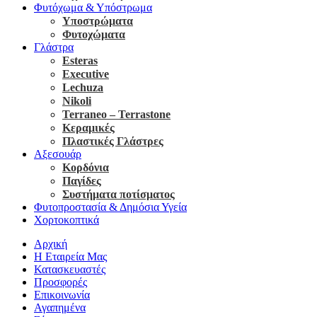
Φυτόχωμα & Υπόστρωμα
Υποστρώματα
Φυτοχώματα
Γλάστρα
Esteras
Executive
Lechuza
Nikoli
Terraneo – Terrastone
Κεραμικές
Πλαστικές Γλάστρες
Αξεσουάρ
Κορδόνια
Παγίδες
Συστήματα ποτίσματος
Φυτοπροστασία & Δημόσια Υγεία
Χορτοκοπτικά
Αρχική
Η Εταιρεία Μας
Κατασκευαστές
Προσφορές
Επικοινωνία
Αγαπημένα