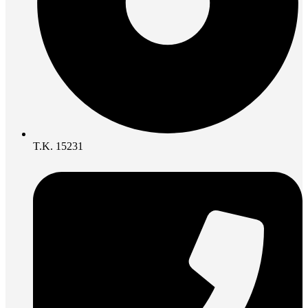
Τ.Κ. 15231