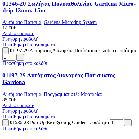
01346-20 Σωλήνας Πολυαιθυλενίου Gardena Micro-
drip 13mm, 15m
Αυτόματο Πότισμα
,
Gardena Microdrip System
14,00
€
Add to compare
Γρήγορη προβολή
Προσθήκη στα αγαπημένα
01197-29 Αυτόματος Διανομέας Ποτίσματος Gardena ποσότητα
Προσθήκη στο καλάθι
01197-29 Αυτόματος Διανομέας Ποτίσματος
Gardena
Αυτόματο Πότισμα
,
Προγραμματιστές Μπαταρίας
85,00
€
Add to compare
Γρήγορη προβολή
Προσθήκη στα αγαπημένα
01536-23 Pop-Up Εκτόξευσης Gardena ποσότητα
Προσθήκη στο καλάθι