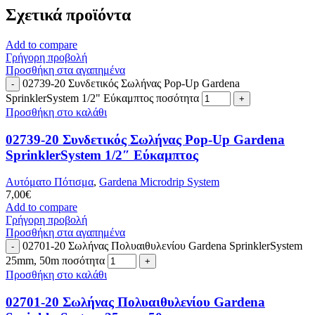
Σχετικά προϊόντα
Add to compare
Γρήγορη προβολή
Προσθήκη στα αγαπημένα
02739-20 Συνδετικός Σωλήνας Pop-Up Gardena
SprinklerSystem 1/2" Εύκαμπτος ποσότητα
Προσθήκη στο καλάθι
02739-20 Συνδετικός Σωλήνας Pop-Up Gardena
SprinklerSystem 1/2″ Εύκαμπτος
Αυτόματο Πότισμα
,
Gardena Microdrip System
7,00
€
Add to compare
Γρήγορη προβολή
Προσθήκη στα αγαπημένα
02701-20 Σωλήνας Πολυαιθυλενίου Gardena SprinklerSystem
25mm, 50m ποσότητα
Προσθήκη στο καλάθι
02701-20 Σωλήνας Πολυαιθυλενίου Gardena