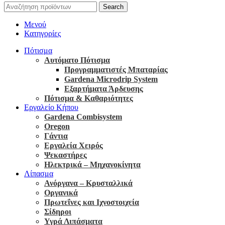
Search
Μενού
Κατηγορίες
Πότισμα
Αυτόματο Πότισμα
Προγραμματιστές Μπαταρίας
Gardena Microdrip System
Εξαρτήματα Άρδευσης
Πότισμα & Καθαριότητες
Εργαλείο Κήπου
Gardena Combisystem
Oregon
Γάντια
Εργαλεία Χειρός
Ψεκαστήρες
Ηλεκτρικά – Μηχανοκίνητα
Λίπασμα
Ανόργανα – Κρυσταλλικά
Οργανικά
Πρωτεΐνες και Ιχνοστοιχεία
Σίδηροι
Υγρά Λιπάσματα