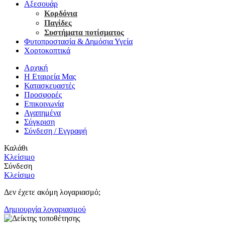
Αξεσουάρ
Κορδόνια
Παγίδες
Συστήματα ποτίσματος
Φυτοπροστασία & Δημόσια Υγεία
Χορτοκοπτικά
Αρχική
Η Εταιρεία Μας
Κατασκευαστές
Προσφορές
Επικοινωνία
Αγαπημένα
Σύγκριση
Σύνδεση / Εγγραφή
Καλάθι
Κλείσιμο
Σύνδεση
Κλείσιμο
Δεν έχετε ακόμη λογαριασμό;
Δημιουργία λογαριασμού