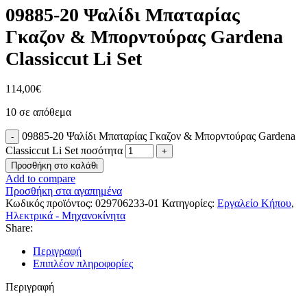
09885-20 Ψαλίδι Μπαταρίας
Γκαζον & Μπορντούρας Gardena
Classiccut Li Set
114,00
€
10 σε απόθεμα
09885-20 Ψαλίδι Μπαταρίας Γκαζον & Μπορντούρας Gardena
Classiccut Li Set ποσότητα
Προσθήκη στο καλάθι
Add to compare
Προσθήκη στα αγαπημένα
Κωδικός προϊόντος:
029706233-01
Κατηγορίες:
Εργαλείο Κήπου
,
Ηλεκτρικά - Μηχανοκίνητα
Share:
Περιγραφή
Επιπλέον πληροφορίες
Περιγραφή