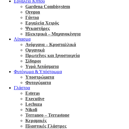
Εργαλείο Κήπου
Gardena Combisystem
Oregon
Γάντια
Εργαλεία Χειρός
Ψεκαστήρες
Ηλεκτρικά – Μηχανοκίνητα
Λίπασμα
Ανόργανα – Κρυσταλλικά
Οργανικά
Πρωτεΐνες και Ιχνοστοιχεία
Σίδηροι
Υγρά Λιπάσματα
Φυτόχωμα & Υπόστρωμα
Υποστρώματα
Φυτοχώματα
Γλάστρα
Esteras
Executive
Lechuza
Nikoli
Terraneo – Terrastone
Κεραμικές
Πλαστικές Γλάστρες