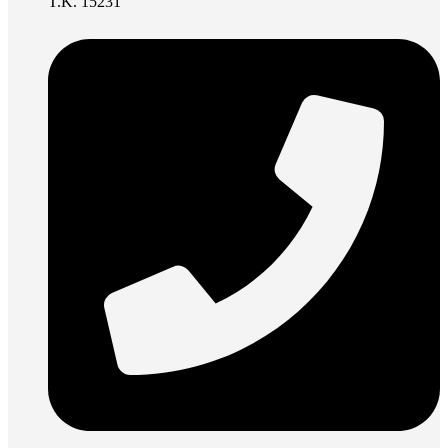
Τ.Κ. 15231