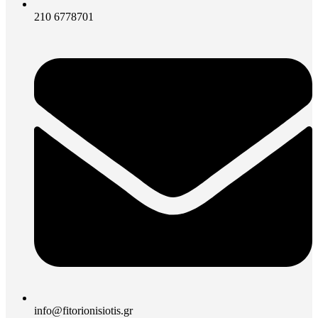
210 6778701
info@fitorionisiotis.gr