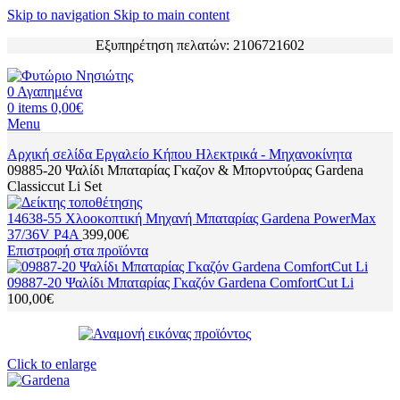
Skip to navigation
Skip to main content
Εξυπηρέτηση πελατών: 2106721602
0
Αγαπημένα
0
items
0,00
€
Menu
Αρχική σελίδα
Εργαλείο Κήπου
Ηλεκτρικά - Μηχανοκίνητα
09885-20 Ψαλίδι Μπαταρίας Γκαζον & Μπορντούρας Gardena
Classiccut Li Set
14638-55 Χλοοκοπτική Μηχανή Μπαταρίας Gardena PowerMax
37/36V P4A
399,00
€
Επιστροφή στα προϊόντα
09887-20 Ψαλίδι Μπαταρίας Γκαζόν Gardena ComfortCut Li
100,00
€
Click to enlarge