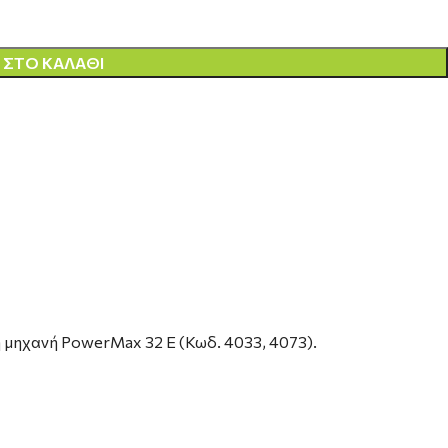
ΣΤΟ ΚΑΛΆΘΙ
 μηχανή PowerMax 32 E (Κωδ. 4033, 4073).