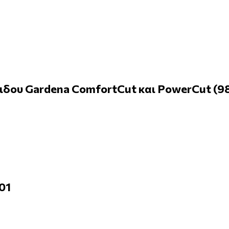
ου Gardena ComfortCut και PowerCut (98
01