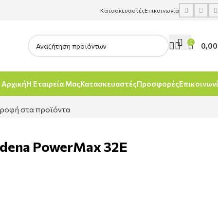
Κατασκευαστές
Επικοινωνία
0
0,00
Αρχική
Η Εταιρεία Μας
Κατασκευαστές
Προσφορές
Επικοινων
ροφή στα προϊόντα
rdena PowerMax 32E