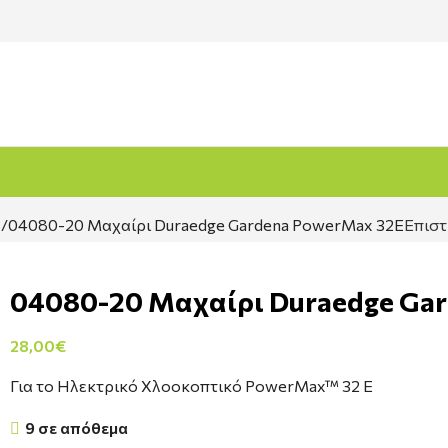
α
04080-20 Μαχαίρι Duraedge Gardena PowerMax 32E
Επιστ
04080-20 Μαχαίρι Duraedge Ga
28,00
€
Για το Ηλεκτρικό Χλοοκοπτικό PowerMax™ 32 E
9 σε απόθεμα