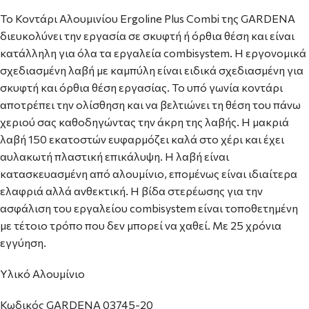
Το Κοντάρι Αλουμινίου Ergoline Plus Combi της GARDENA
διευκολύνει την εργασία σε σκυφτή ή όρθια θέση και είναι
κατάλληλη για όλα τα εργαλεία combisystem. Η εργονομικά
σχεδιασμένη λαβή με καμπύλη είναι ειδικά σχεδιασμένη για
σκυφτή και όρθια θέση εργασίας. Το υπό γωνία κοντάρι
αποτρέπει την ολίσθηση και να βελτιώνει τη θέση του πάνω
χεριού σας καθοδηγώντας την άκρη της λαβής. Η μακριά
λαβή 150 εκατοστών ευφαρμόζει καλά στο χέρι και έχει
αυλακωτή πλαστική επικάλυψη. Η λαβή είναι
κατασκευασμένη από αλουμίνιο, επομένως είναι ιδιαίτερα
ελαφριά αλλά ανθεκτική. Η βίδα στερέωσης για την
ασφάλιση του εργαλείου combisystem είναι τοποθετημένη
με τέτοιο τρόπο που δεν μπορεί να χαθεί. Με 25 χρόνια
εγγύηση.
Υλικό Αλουμίνιο
Κωδικός GARDENA 03745-20