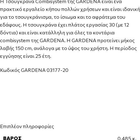
Η Τσουγκράνα Combisystem της GARDENA είναι ένα
πρακτικό εργαλείο κήπου πολλών χρήσεων και είναι ιδανική
για το τσουγκράνισμα, το ίσιωμα και το αφράτεμα του
εδάφους. Η τσουγκράνα έχει πλάτος εργασίας 30 (με 12
δόντια) και είναι κατάλληλη για όλες τα κοντάρια
combisystem της GARDENA. Η GARDENA προτείνει μήκος
λαβής 150 cm, ανάλογα με το ύψος του χρήστη. Η περίοδος
εγγύησης είναι 25 έτη.
Κωδικός GARDENA 03177-20
Επιπλέον πληροφορίες
ΒΆΡΟΣ
0,485 κ.