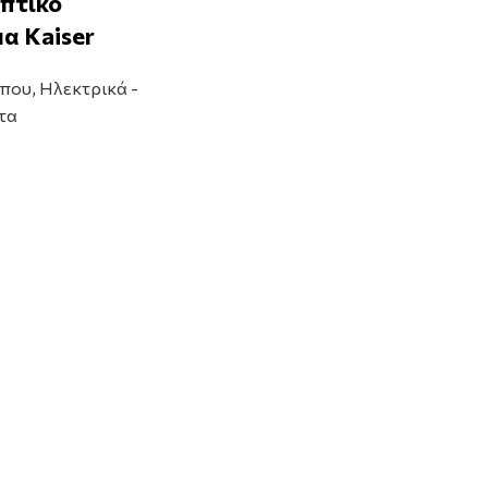
πτικό
α Kaiser
ήπου
,
Ηλεκτρικά -
τα