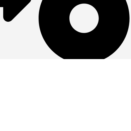
Τ.Κ. 15231