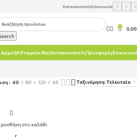
Κατασκευαστές
Επικοινωνία
0
0,00
Search
Αρχική
Η Εταιρεία Μας
Κατασκευαστές
Προσφορές
Επικοινων
νιση
40
80
120
All
ροσθήκη στο καλάθι