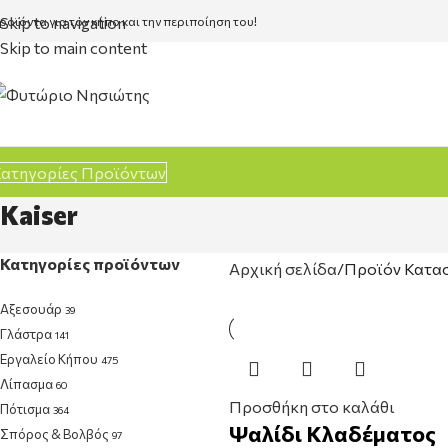
Skip to navigation
ροϊόντα για τον κήπο και την περιποίηση του!
Skip to main content
ατηγορίες Προϊόντων
Kaiser
Κατηγορίες προϊόντων
Αρχική σελίδα
Προϊόν Κατα
Αξεσουάρ
39
Γλάστρα
141
Εργαλείο Κήπου
475
Λίπασμα
60
Προσθήκη στο καλάθι
Πότισμα
364
Ψαλίδι Κλαδέματος
Σπόρος & Βολβός
97