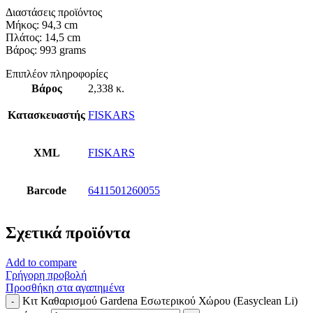
Διαστάσεις προϊόντος
Μήκος: 94,3 cm
Πλάτος: 14,5 cm
Βάρος: 993 grams
Επιπλέον πληροφορίες
Βάρος
2,338 κ.
Κατασκευαστής
FISKARS
XML
FISKARS
Barcode
6411501260055
Σχετικά προϊόντα
Add to compare
Γρήγορη προβολή
Προσθήκη στα αγαπημένα
Κιτ Καθαρισμού Gardena Εσωτερικού Χώρου (Easyclean Li)