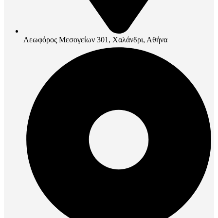
Λεωφόρος Μεσογείων 301, Χαλάνδρι, Αθήνα