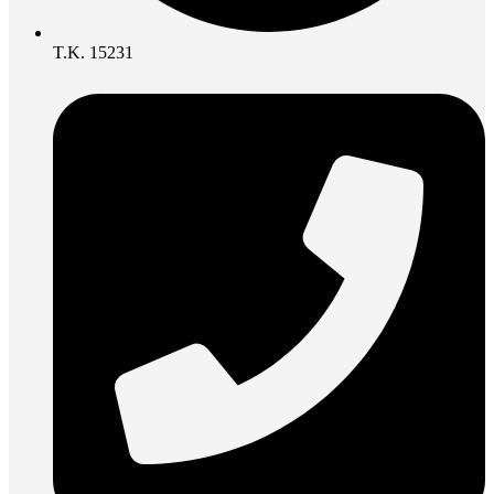
Τ.Κ. 15231