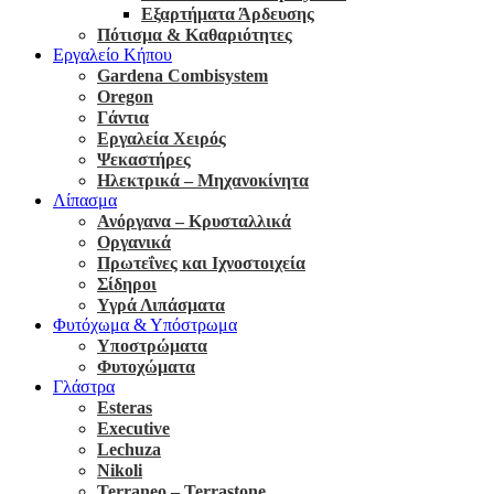
Εξαρτήματα Άρδευσης
Πότισμα & Καθαριότητες
Εργαλείο Κήπου
Gardena Combisystem
Oregon
Γάντια
Εργαλεία Χειρός
Ψεκαστήρες
Ηλεκτρικά – Μηχανοκίνητα
Λίπασμα
Ανόργανα – Κρυσταλλικά
Οργανικά
Πρωτεΐνες και Ιχνοστοιχεία
Σίδηροι
Υγρά Λιπάσματα
Φυτόχωμα & Υπόστρωμα
Υποστρώματα
Φυτοχώματα
Γλάστρα
Esteras
Executive
Lechuza
Nikoli
Terraneo – Terrastone