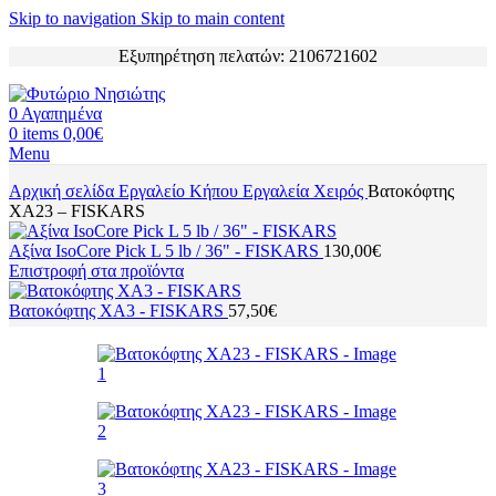
Skip to navigation
Skip to main content
Εξυπηρέτηση πελατών: 2106721602
0
Αγαπημένα
0
items
0,00
€
Menu
Αρχική σελίδα
Εργαλείο Κήπου
Εργαλεία Χειρός
Βατοκόφτης
XA23 – FISKARS
Αξίνα IsoCore Pick L 5 lb / 36" - FISKARS
130,00
€
Επιστροφή στα προϊόντα
Βατοκόφτης XA3 - FISKARS
57,50
€