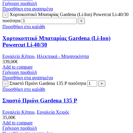
Γρήγορη προβολή
Προσθήκη στα αγαπημένα
Χορτοκοπτικό Μπαταρίας Gardena (Li-Ion) Powercut Li-40/30
ποσότητα
Προσθήκη στο καλάθι
Χορτοκοπτικό Μπαταρίας Gardena (Li-Ion)
Powercut Li-40/30
Εργαλείο Κήπου
,
Ηλεκτρικά - Μηχανοκίνητα
339,00
€
Add to compare
Γρήγορη προβολή
Προσθήκη στα αγαπημένα
Σπαστό Πριόνι Gardena 135 P ποσότητα
Προσθήκη στο καλάθι
Σπαστό Πριόνι Gardena 135 P
Εργαλείο Κήπου
,
Εργαλεία Χειρός
35,00
€
Add to compare
Γρήγορη προβολή