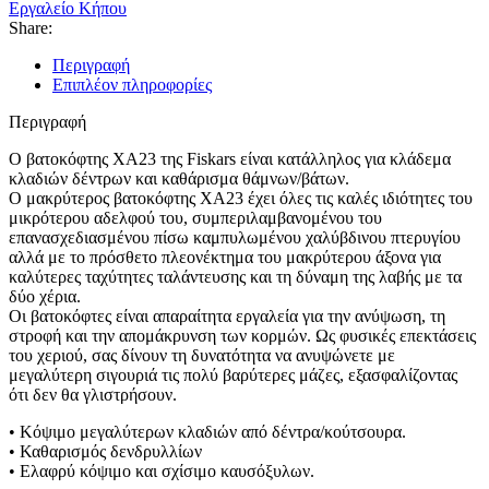
Εργαλείο Κήπου
Share:
Περιγραφή
Επιπλέον πληροφορίες
Περιγραφή
Ο βατοκόφτης XA23 της Fiskars είναι κατάλληλος για κλάδεμα
κλαδιών δέντρων και καθάρισμα θάμνων/βάτων.
Ο μακρύτερος βατοκόφτης ΧΑ23 έχει όλες τις καλές ιδιότητες του
μικρότερου αδελφού του, συμπεριλαμβανομένου του
επανασχεδιασμένου πίσω καμπυλωμένου χαλύβδινου πτερυγίου
αλλά με το πρόσθετο πλεονέκτημα του μακρύτερου άξονα για
καλύτερες ταχύτητες ταλάντευσης και τη δύναμη της λαβής με τα
δύο χέρια.
Οι βατοκόφτες είναι απαραίτητα εργαλεία για την ανύψωση, τη
στροφή και την απομάκρυνση των κορμών. Ως φυσικές επεκτάσεις
του χεριού, σας δίνουν τη δυνατότητα να ανυψώνετε με
μεγαλύτερη σιγουριά τις πολύ βαρύτερες μάζες, εξασφαλίζοντας
ότι δεν θα γλιστρήσουν.
• Κόψιμο μεγαλύτερων κλαδιών από δέντρα/κούτσουρα.
• Καθαρισμός δενδρυλλίων
• Ελαφρύ κόψιμο και σχίσιμο καυσόξυλων.