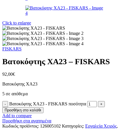
Click to enlarge
FISKARS
Βατοκόφτης XA23 – FISKARS
92,00
€
Βατοκόφτης XA23
5 σε απόθεμα
Βατοκόφτης XA23 - FISKARS ποσότητα
Προσθήκη στο καλάθι
Add to compare
Προσθήκη στα αγαπημένα
Κωδικός προϊόντος:
126005102
Κατηγορίες:
Εργαλεία Χειρός
,