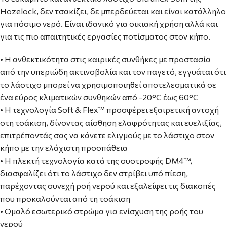
Hozelock, δεν τσακίζει, δε μπερδεύεται και είναι κατάλληλο
για πόσιμο νερό. Eίναι ιδανικό για οικιακή χρήση αλλά και
για τις πιο απαιτητικές εργασίες ποτίσματος στον κήπο.
• Η ανθεκτικότητα στις καιρικές συνθήκες με προστασία
από την υπεριώδη ακτινοβολία και τον παγετό, εγγυάται ότι
το λάστιχο μπορεί να χρησιμοποιηθεί αποτελεσματικά σε
ένα εύρος κλιματικών συνθηκών από -20°C έως 60°C
• Η τεχνολογία Soft & Flex™ προσφέρει εξαιρετική αντοχή
στη τσάκιση, δίνοντας αίσθηση ελαφρότητας και ευελιξίας,
επιτρέποντάς σας να κάνετε ελιγμούς με το λάστιχο στον
κήπο με την ελάχιστη προσπάθεια
• Η πλεκτή τεχνολογία κατά της συστροφής DM4™,
διασφαλίζει ότι το λάστιχο δεν στρίβει υπό πίεση,
παρέχοντας συνεχή ροή νερού και εξαλείφει τις διακοπές
που προκαλούνται από τη τσάκιση
• Ομαλό εσωτερικό στρώμα για ενίσχυση της ροής του
νερού