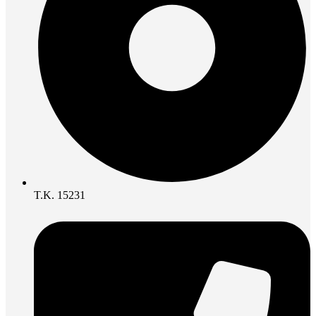
Τ.Κ. 15231