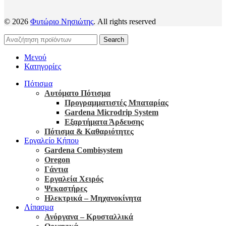
© 2026
Φυτώριο Νησιώτης
. All rights reserved
Search
Μενού
Κατηγορίες
Πότισμα
Αυτόματο Πότισμα
Προγραμματιστές Μπαταρίας
Gardena Microdrip System
Εξαρτήματα Άρδευσης
Πότισμα & Καθαριότητες
Εργαλείο Κήπου
Gardena Combisystem
Oregon
Γάντια
Εργαλεία Χειρός
Ψεκαστήρες
Ηλεκτρικά – Μηχανοκίνητα
Λίπασμα
Ανόργανα – Κρυσταλλικά