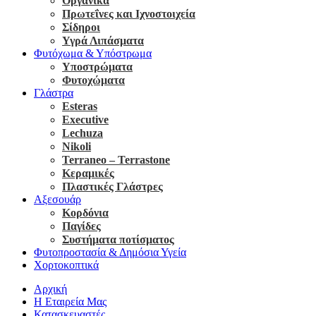
Οργανικά
Πρωτεΐνες και Ιχνοστοιχεία
Σίδηροι
Υγρά Λιπάσματα
Φυτόχωμα & Υπόστρωμα
Υποστρώματα
Φυτοχώματα
Γλάστρα
Esteras
Executive
Lechuza
Nikoli
Terraneo – Terrastone
Κεραμικές
Πλαστικές Γλάστρες
Αξεσουάρ
Κορδόνια
Παγίδες
Συστήματα ποτίσματος
Φυτοπροστασία & Δημόσια Υγεία
Χορτοκοπτικά
Αρχική
Η Εταιρεία Μας
Κατασκευαστές