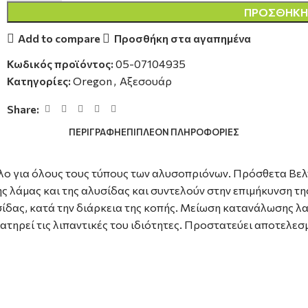
ΠΡΟΣΘΉΚΗ 
Add to compare
Προσθήκη στα αγαπημένα
Κωδικός προϊόντος:
05-07104935
Κατηγορίες:
Oregon
,
Αξεσουάρ
Share:
ΠΕΡΙΓΡΑΦΉ
ΕΠΙΠΛΈΟΝ ΠΛΗΡΟΦΟΡΊΕΣ
ο για όλους τους τύπους των αλυσοπριόνων. Πρόσθετα Βελτ
ς λάμας και της αλυσίδας και συντελούν στην επιμήκυνση τη
ίδας, κατά την διάρκεια της κοπής. Μείωση κατανάλωσης λα
ατηρεί τις λιπαντικές του ιδιότητες. Προστατεύει αποτελεσ