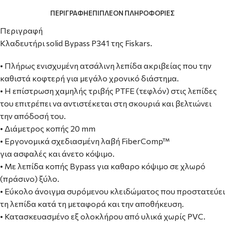
ΠΕΡΙΓΡΑΦΉ
ΕΠΙΠΛΈΟΝ ΠΛΗΡΟΦΟΡΊΕΣ
Περιγραφή
Κλαδευτήρι solid Bypass P341 της Fiskars.
• Πλήρως ενισχυμένη ατσάλινη λεπίδα ακριβείας που την
καθιστά κοφτερή για μεγάλο χρονικό διάστημα.
• Η επίστρωση χαμηλής τριβής PTFE (τεφλόν) στις λεπίδες
του επιτρέπει να αντιστέκεται στη σκουριά και βελτιώνει
την απόδοσή του.
• Διάμετρος κοπής 20 mm
• Εργονομικά σχεδιασμένη λαβή FiberComp™
για ασφαλές και άνετο κόψιμο.
• Με λεπίδα κοπής Bypass για καθαρο κόψιμο σε χλωρό
(πράσινο) ξύλο.
• Εύκολο άνοιγμα συρόμενου κλειδώματος που προστατεύει
τη λεπίδα κατά τη μεταφορά και την αποθήκευση.
• Κατασκευασμένο εξ ολοκλήρου από υλικά χωρίς PVC.