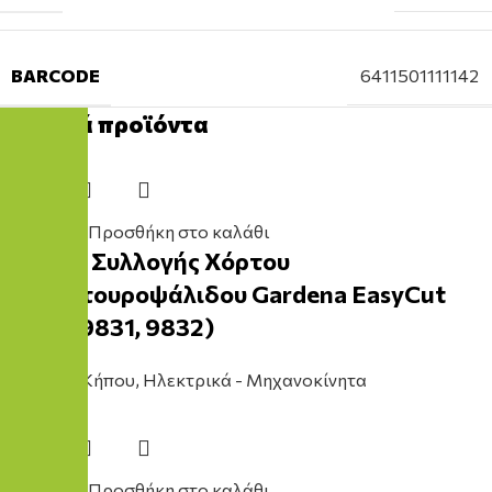
BARCODE
6411501111142
Σχετικά προϊόντα
Προσθήκη στο καλάθι
Τσάντα Συλλογής Χόρτου
Μπορντουροψάλιδου Gardena EasyCut
(9830, 9831, 9832)
Εργαλείο Κήπου
,
Ηλεκτρικά - Μηχανοκίνητα
32,00
€
Προσθήκη στο καλάθι