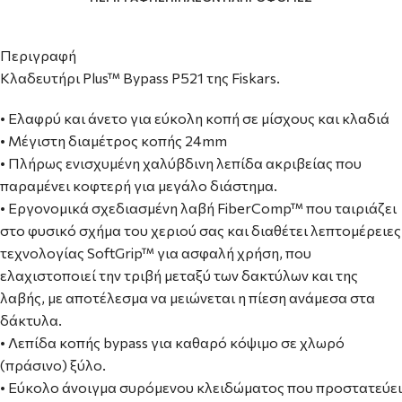
Περιγραφή
Κλαδευτήρι Plus™ Bypass P521 της Fiskars.
• Ελαφρύ και άνετο για εύκολη κοπή σε μίσχους και κλαδιά
• Μέγιστη διαμέτρος κοπής 24mm
• Πλήρως ενισχυμένη χαλύβδινη λεπίδα ακριβείας που
παραμένει κοφτερή για μεγάλο διάστημα.
• Εργονομικά σχεδιασμένη λαβή FiberComp™ που ταιριάζει
στο φυσικό σχήμα του χεριού σας και διαθέτει λεπτομέρειες
τεχνολογίας SoftGrip™ για ασφαλή χρήση, που
ελαχιστοποιεί την τριβή μεταξύ των δακτύλων και της
λαβής, με αποτέλεσμα να μειώνεται η πίεση ανάμεσα στα
δάκτυλα.
• Λεπίδα κοπής bypass για καθαρό κόψιμο σε χλωρό
(πράσινο) ξύλο.
• Εύκολο άνοιγμα συρόμενου κλειδώματος που προστατεύει