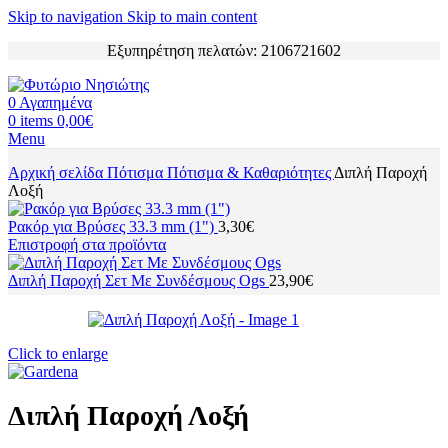
Skip to navigation
Skip to main content
Εξυπηρέτηση πελατών: 2106721602
0
Αγαπημένα
0
items
0,00
€
Menu
Αρχική σελίδα
Πότισμα
Πότισμα & Καθαριότητες
Διπλή Παροχή
Λοξή
Ρακόρ για Βρύσες 33.3 mm (1")
3,30
€
Επιστροφή στα προϊόντα
Διπλή Παροχή Σετ Με Συνδέσμους Ogs
23,90
€
Click to enlarge
Διπλή Παροχή Λοξή