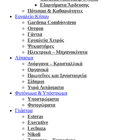
Εξαρτήματα Άρδευσης
Πότισμα & Καθαριότητες
Εργαλείο Κήπου
Gardena Combisystem
Oregon
Γάντια
Εργαλεία Χειρός
Ψεκαστήρες
Ηλεκτρικά – Μηχανοκίνητα
Λίπασμα
Ανόργανα – Κρυσταλλικά
Οργανικά
Πρωτεΐνες και Ιχνοστοιχεία
Σίδηροι
Υγρά Λιπάσματα
Φυτόχωμα & Υπόστρωμα
Υποστρώματα
Φυτοχώματα
Γλάστρα
Esteras
Executive
Lechuza
Nikoli