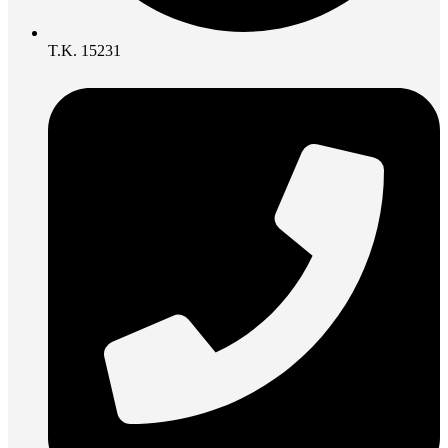
Τ.Κ. 15231