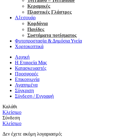
Terraneo – Terrastone
Κεραμικές
Πλαστικές Γλάστρες
Αξεσουάρ
Κορδόνια
Παγίδες
Συστήματα ποτίσματος
Φυτοπροστασία & Δημόσια Υγεία
Χορτοκοπτικά
Αρχική
Η Εταιρεία Μας
Κατασκευαστές
Προσφορές
Επικοινωνία
Αγαπημένα
Σύγκριση
Σύνδεση / Εγγραφή
Καλάθι
Κλείσιμο
Σύνδεση
Κλείσιμο
Δεν έχετε ακόμη λογαριασμό;