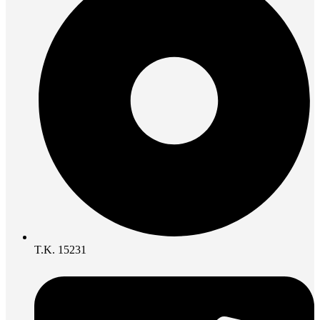
Τ.Κ. 15231