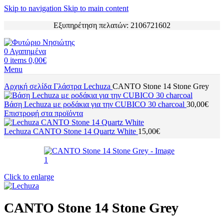
Skip to navigation
Skip to main content
Εξυπηρέτηση πελατών: 2106721602
0
Αγαπημένα
0
items
0,00
€
Menu
Αρχική σελίδα
Γλάστρα
Lechuza
CANTO Stone 14 Stone Grey
Bάση Lechuza με ροδάκια για την CUBICO 30 charcoal
30,00
€
Επιστροφή στα προϊόντα
Lechuza CANTO Stone 14 Quartz White
15,00
€
Click to enlarge
CANTO Stone 14 Stone Grey