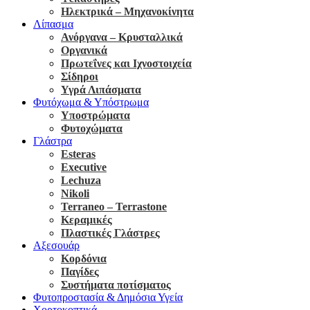
Ηλεκτρικά – Μηχανοκίνητα
Λίπασμα
Ανόργανα – Κρυσταλλικά
Οργανικά
Πρωτεΐνες και Ιχνοστοιχεία
Σίδηροι
Υγρά Λιπάσματα
Φυτόχωμα & Υπόστρωμα
Υποστρώματα
Φυτοχώματα
Γλάστρα
Esteras
Executive
Lechuza
Nikoli
Terraneo – Terrastone
Κεραμικές
Πλαστικές Γλάστρες
Αξεσουάρ
Κορδόνια
Παγίδες
Συστήματα ποτίσματος
Φυτοπροστασία & Δημόσια Υγεία
Χορτοκοπτικά