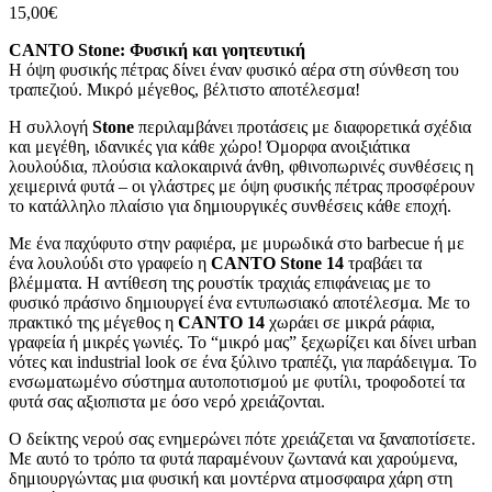
15,00
€
CANTO Stone: Φυσική και γοητευτική
Η όψη φυσικής πέτρας δίνει έναν φυσικό αέρα στη σύνθεση του
τραπεζιού. Μικρό μέγεθος, βέλτιστο αποτέλεσμα!
Η συλλογή
Stone
περιλαμβάνει προτάσεις με διαφορετικά σχέδια
και μεγέθη, ιδανικές για κάθε χώρο! Όμορφα ανοιξιάτικα
λουλούδια, πλούσια καλοκαιρινά άνθη, φθινοπωρινές συνθέσεις η
χειμερινά φυτά – οι γλάστρες με όψη φυσικής πέτρας προσφέρουν
το κατάλληλο πλαίσιο για δημιουργικές συνθέσεις κάθε εποχή.
Με ένα παχύφυτο στην ραφιέρα, με μυρωδικά στο barbecue ή με
ένα λουλούδι στο γραφείο η
CANTO Stone 14
τραβάει τα
βλέμματα. Η αντίθεση της ρουστίκ τραχιάς επιφάνειας με το
φυσικό πράσινο δημιουργεί ένα εντυπωσιακό αποτέλεσμα. Με το
πρακτικό της μέγεθος η
CANTO 14
χωράει σε μικρά ράφια,
γραφεία ή μικρές γωνιές. Το “μικρό μας” ξεχωρίζει και δίνει urban
νότες και industrial look σε ένα ξύλινο τραπέζι, για παράδειγμα. Το
ενσωματωμένο σύστημα αυτοποτισμού με φυτίλι, τροφοδοτεί τα
φυτά σας αξιοπιστα με όσο νερό χρειάζονται.
Ο δείκτης νερού σας ενημερώνει πότε χρειάζεται να ξαναποτίσετε.
Με αυτό το τρόπο τα φυτά παραμένουν ζωντανά και χαρούμενα,
δημιουργώντας μια φυσική και μοντέρνα ατμοσφαιρα χάρη στη