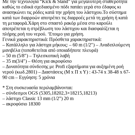
Με την τεχνολογία “Kick & Stand” για μεγαλύτερη σταθερότητα
καθώς το ειδικά σχεδιασμένο πόδι πατάει γερά στο έδαφος κι
ανασηκώνει τις ρόδες κατά την χρήση του λάστιχου.Το σύστημα
κατά των διαρροών αποτρέπει τις διαρροές μετά τη χρήση ή κατά
τη μεταφορά.Χάρη στο σπαστό ρακόρ μέσα στο καρούλι
αποτρέπεται η στρέβλωση του λάστιχου και διασφαλίζεται η
πλήρης ροή του νερού. ‘Ετοιμο για χρήση.
Γενικά χαρακτηριστικά: Πρόσθετα χαρακτηριστικά:
– Κατάλληλο για λάστιχα μήκους: – 60 m (1/2″) – Αναδιπλούμενη
μανιβέλα (τοποθετείται από οποιαδήποτε πλευρά)
– 50 m (5/8″) – Tηλεσκοπική λαβή
– 35 m(3/4″) – Θέση για ακροφύσιο
– Δυνατότητα σύνδεσης με Profi εξαρτήματα για αυξημένη ροή
νερού (κωδ.2801) – Διαστάσεις (Μ x Π x Y) : 43-74 x 38-48 x 67-
90 cm – Εγγύηση: 5 χρόνια
* Στη συσκευασία περιλαμβάνονται:
– σύνδεσμοι OGS (5305,18202,3×18215,18213)
– λάστιχο Classic 13 mm (1/2”) 20 m
– ακροφύσιο 18300