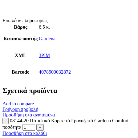
Επιπλέον πληροφορίες
Βάρος
6,5 κ.
Κατασκευαστής
Gardena
XML
3PIM
Barcode
4078500032872
Σχετικά προϊόντα
Add to compare
Γρήγορη προβολή
Προσθήκη στα αγαπημένα
08144-20 Ποτιστικό Καρφωτό Γραναζωτό Gardena Comfort
ποσότητα
Προσθήκη στο καλάθι