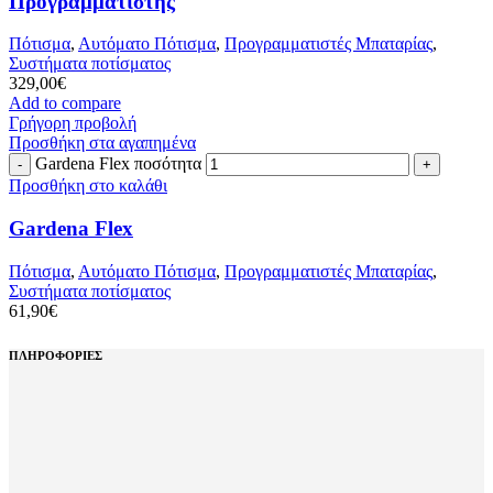
Προγραμματιστης
Πότισμα
,
Αυτόματο Πότισμα
,
Προγραμματιστές Μπαταρίας
,
Συστήματα ποτίσματος
329,00
€
Add to compare
Γρήγορη προβολή
Προσθήκη στα αγαπημένα
Gardena Flex ποσότητα
Προσθήκη στο καλάθι
Gardena Flex
Πότισμα
,
Αυτόματο Πότισμα
,
Προγραμματιστές Μπαταρίας
,
Συστήματα ποτίσματος
61,90
€
ΠΛΗΡΟΦΟΡΙΕΣ