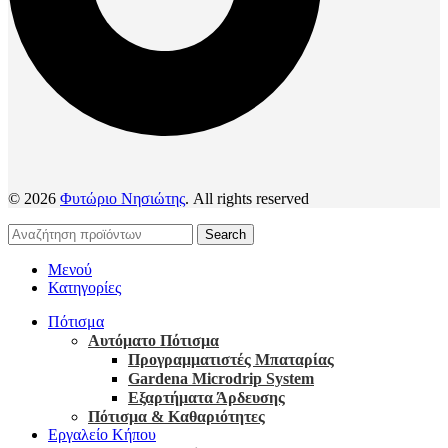
© 2026
Φυτώριο Νησιώτης
. All rights reserved
Search
Μενού
Κατηγορίες
Πότισμα
Αυτόματο Πότισμα
Προγραμματιστές Μπαταρίας
Gardena Microdrip System
Εξαρτήματα Άρδευσης
Πότισμα & Καθαριότητες
Εργαλείο Κήπου