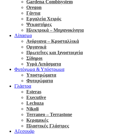
Gardena Combisystem
Oregon
Γάντια
Εργαλεία Χειρός
Ψεκαστήρες
Ηλεκτρικά – Μηχανοκίνητα
Λίπασμα
Ανόργανα – Κρυσταλλικά
Οργανικά
Πρωτεΐνες και Ιχνοστοιχεία
Σίδηροι
Υγρά Λιπάσματα
Φυτόχωμα & Υπόστρωμα
Υποστρώματα
Φυτοχώματα
Γλάστρα
Esteras
Executive
Lechuza
Nikoli
Terraneo – Terrastone
Κεραμικές
Πλαστικές Γλάστρες
Αξεσουάρ