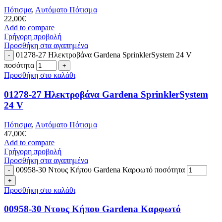
Πότισμα
,
Αυτόματο Πότισμα
22,00
€
Add to compare
Γρήγορη προβολή
Προσθήκη στα αγαπημένα
01278-27 Ηλεκτροβάνα Gardena SprinklerSystem 24 V
ποσότητα
Προσθήκη στο καλάθι
01278-27 Ηλεκτροβάνα Gardena SprinklerSystem
24 V
Πότισμα
,
Αυτόματο Πότισμα
47,00
€
Add to compare
Γρήγορη προβολή
Προσθήκη στα αγαπημένα
00958-30 Ντους Κήπου Gardena Καρφωτό ποσότητα
Προσθήκη στο καλάθι
00958-30 Ντους Κήπου Gardena Καρφωτό