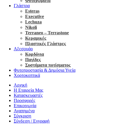
Φυτοχώματα
Γλάστρα
Esteras
Executive
Lechuza
Nikoli
Terraneo – Terrastone
Κεραμικές
Πλαστικές Γλάστρες
Αξεσουάρ
Κορδόνια
Παγίδες
Συστήματα ποτίσματος
Φυτοπροστασία & Δημόσια Υγεία
Χορτοκοπτικά
Αρχική
Η Εταιρεία Μας
Κατασκευαστές
Προσφορές
Επικοινωνία
Αγαπημένα
Σύγκριση
Σύνδεση / Εγγραφή