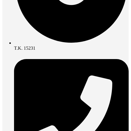
Τ.Κ. 15231