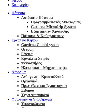
Μενού
Κατηγορίες
Πότισμα
Αυτόματο Πότισμα
Προγραμματιστές Μπαταρίας
Gardena Microdrip System
Εξαρτήματα Άρδευσης
Πότισμα & Καθαριότητες
Εργαλείο Κήπου
Gardena Combisystem
Oregon
Γάντια
Εργαλεία Χειρός
Ψεκαστήρες
Ηλεκτρικά – Μηχανοκίνητα
Λίπασμα
Ανόργανα – Κρυσταλλικά
Οργανικά
Πρωτεΐνες και Ιχνοστοιχεία
Σίδηροι
Υγρά Λιπάσματα
Φυτόχωμα & Υπόστρωμα
Υποστρώματα