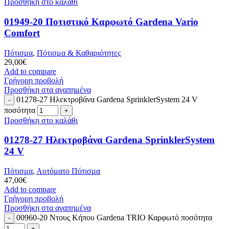
Προσθήκη στο καλάθι
01949-20 Ποτιστικό Καρφωτό Gardena Vario
Comfort
Πότισμα
,
Πότισμα & Καθαριότητες
29,00
€
Add to compare
Γρήγορη προβολή
Προσθήκη στα αγαπημένα
01278-27 Ηλεκτροβάνα Gardena SprinklerSystem 24 V
ποσότητα
Προσθήκη στο καλάθι
01278-27 Ηλεκτροβάνα Gardena SprinklerSystem
24 V
Πότισμα
,
Αυτόματο Πότισμα
47,00
€
Add to compare
Γρήγορη προβολή
Προσθήκη στα αγαπημένα
00960-20 Ντους Κήπου Gardena TRIO Καρφωτό ποσότητα