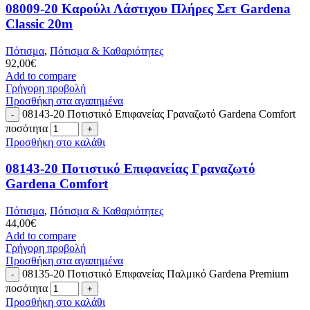
08009-20 Καρούλι Λάστιχου Πλήρες Σετ Gardena
Classic 20m
Πότισμα
,
Πότισμα & Καθαριότητες
92,00
€
Add to compare
Γρήγορη προβολή
Προσθήκη στα αγαπημένα
08143-20 Ποτιστικό Επιφανείας Γραναζωτό Gardena Comfort
ποσότητα
Προσθήκη στο καλάθι
08143-20 Ποτιστικό Επιφανείας Γραναζωτό
Gardena Comfort
Πότισμα
,
Πότισμα & Καθαριότητες
44,00
€
Add to compare
Γρήγορη προβολή
Προσθήκη στα αγαπημένα
08135-20 Ποτιστικό Επιφανείας Παλμικό Gardena Premium
ποσότητα
Προσθήκη στο καλάθι