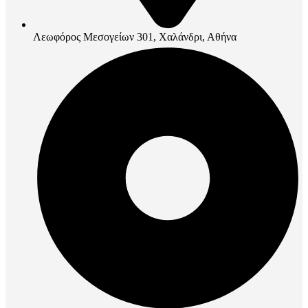
Λεωφόρος Μεσογείων 301, Χαλάνδρι, Αθήνα