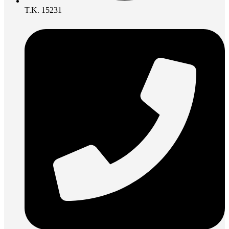
Τ.Κ. 15231