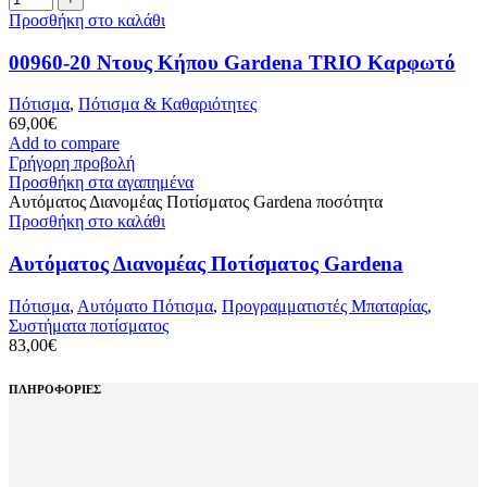
Προσθήκη στο καλάθι
00960-20 Ντους Κήπου Gardena TRIO Καρφωτό
Πότισμα
,
Πότισμα & Καθαριότητες
69,00
€
Add to compare
Γρήγορη προβολή
Προσθήκη στα αγαπημένα
Αυτόματος Διανομέας Ποτίσματος Gardena ποσότητα
Προσθήκη στο καλάθι
Αυτόματος Διανομέας Ποτίσματος Gardena
Πότισμα
,
Αυτόματο Πότισμα
,
Προγραμματιστές Μπαταρίας
,
Συστήματα ποτίσματος
83,00
€
ΠΛΗΡΟΦΟΡΙΕΣ