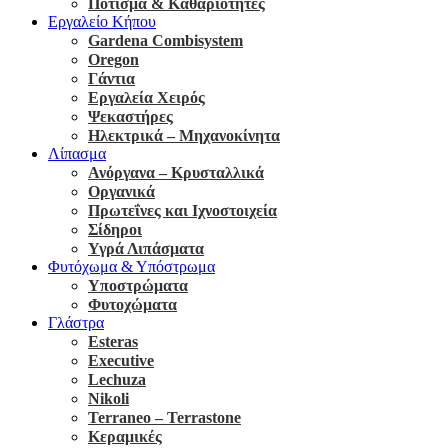
Πότισμα & Καθαριότητες
Εργαλείο Κήπου
Gardena Combisystem
Oregon
Γάντια
Εργαλεία Χειρός
Ψεκαστήρες
Ηλεκτρικά – Μηχανοκίνητα
Λίπασμα
Ανόργανα – Κρυσταλλικά
Οργανικά
Πρωτεΐνες και Ιχνοστοιχεία
Σίδηροι
Υγρά Λιπάσματα
Φυτόχωμα & Υπόστρωμα
Υποστρώματα
Φυτοχώματα
Γλάστρα
Esteras
Executive
Lechuza
Nikoli
Terraneo – Terrastone
Κεραμικές