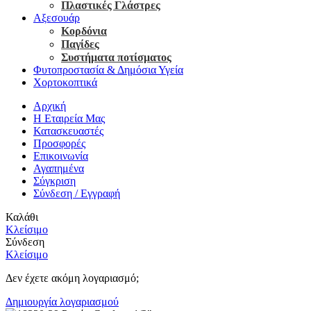
Πλαστικές Γλάστρες
Αξεσουάρ
Κορδόνια
Παγίδες
Συστήματα ποτίσματος
Φυτοπροστασία & Δημόσια Υγεία
Χορτοκοπτικά
Αρχική
Η Εταιρεία Μας
Κατασκευαστές
Προσφορές
Επικοινωνία
Αγαπημένα
Σύγκριση
Σύνδεση / Εγγραφή
Καλάθι
Κλείσιμο
Σύνδεση
Κλείσιμο
Δεν έχετε ακόμη λογαριασμό;
Δημιουργία λογαριασμού