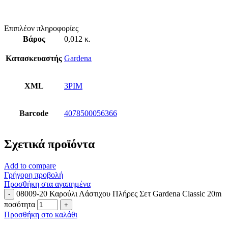
Επιπλέον πληροφορίες
Βάρος
0,012 κ.
Κατασκευαστής
Gardena
XML
3PIM
Barcode
4078500056366
Σχετικά προϊόντα
Add to compare
Γρήγορη προβολή
Προσθήκη στα αγαπημένα
08009-20 Καρούλι Λάστιχου Πλήρες Σετ Gardena Classic 20m
ποσότητα
Προσθήκη στο καλάθι