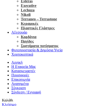
Esteras
Executive
Lechuza
Nikoli
Terraneo – Terrastone
Κεραμικές
Πλαστικές Γλάστρες
Αξεσουάρ
Κορδόνια
Παγίδες
Συστήματα ποτίσματος
Φυτοπροστασία & Δημόσια Υγεία
Χορτοκοπτικά
Αρχική
Η Εταιρεία Μας
Κατασκευαστές
Προσφορές
Επικοινωνία
Αγαπημένα
Σύγκριση
Σύνδεση / Εγγραφή
Καλάθι
Κλείσιμο