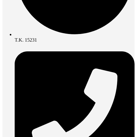
Τ.Κ. 15231