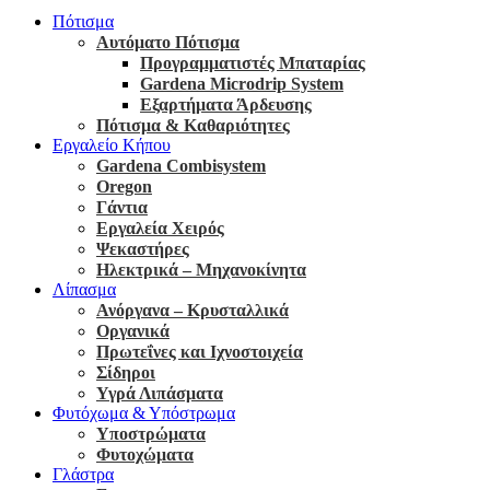
Πότισμα
Αυτόματο Πότισμα
Προγραμματιστές Μπαταρίας
Gardena Microdrip System
Εξαρτήματα Άρδευσης
Πότισμα & Καθαριότητες
Εργαλείο Κήπου
Gardena Combisystem
Oregon
Γάντια
Εργαλεία Χειρός
Ψεκαστήρες
Ηλεκτρικά – Μηχανοκίνητα
Λίπασμα
Ανόργανα – Κρυσταλλικά
Οργανικά
Πρωτεΐνες και Ιχνοστοιχεία
Σίδηροι
Υγρά Λιπάσματα
Φυτόχωμα & Υπόστρωμα
Υποστρώματα
Φυτοχώματα
Γλάστρα