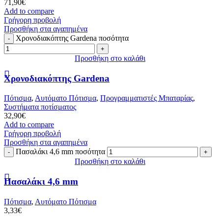
71,90
€
Add to compare
Γρήγορη προβολή
Προσθήκη στα αγαπημένα
Χρονοδιακόπτης Gardena ποσότητα
Προσθήκη στο καλάθι
Χρονοδιακόπτης Gardena
Πότισμα
,
Αυτόματο Πότισμα
,
Προγραμματιστές Μπαταρίας
,
Συστήματα ποτίσματος
32,90
€
Add to compare
Γρήγορη προβολή
Προσθήκη στα αγαπημένα
Πασαλάκι 4,6 mm ποσότητα
Προσθήκη στο καλάθι
Πασαλάκι 4,6 mm
Πότισμα
,
Αυτόματο Πότισμα
3,33
€